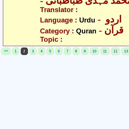
- حمّد مہدی طباطبائی
Translator :
- اردو
Language :
Urdu
- قرآن
Category :
Quran
Topic :
<<
1
2
3
4
5
6
7
8
9
10
11
12
13