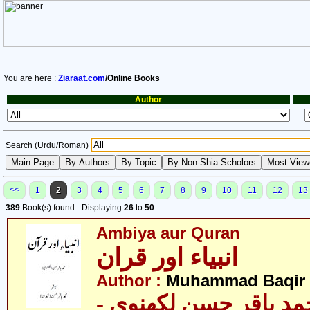
You are here :
Ziaraat.com
/Online Books
Author
Search (Urdu/Roman)
<<
1
2
3
4
5
6
7
8
9
10
11
12
13
389
Book(s) found - Displaying
26
to
50
Ambiya aur Quran
انبیاء اور قران
Author :
Muhammad Baqir 
- د باقر حسن لکھنوی