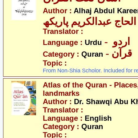
Author :
Alhaj Abdul Kare
عبدالکریم پاریکھ
Translator :
- اردو
Language :
Urdu
- قرآن
Category :
Quran
Topic :
From Non-Shia Scholor. Included for r
Atlas of the Quran - Places
landmarks
Author :
Dr. Shawqi Abu Kh
Translator :
Language :
English
Category :
Quran
Topic :