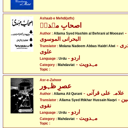
Ashaab e Mehdi(atfs)
اصحابِ مہدیؑ
- علامہ سید ہاشم
Author :
Allama Syed Hashim al Behrani al Moosavi
البحرانی الموسوی
- مولانا ندیم عباس حیدری
Translator :
Molana Nadeem Abbas Haidri Alwi
علوی
- اردو
Language :
Urdu
- مہدویت
Category :
Mahdaviat
Topic :
Asr-e-Zahoor
عصرِ ظہور
- علامہ علی قرآنی
Author :
Allama Ali Qurani
- علامہ سید افتخار حسین
Translator :
Allama Syed Iftikhar Hussain Naqvi
نقوی
- اردو
Language :
Urdu
- مہدویت
Category :
Mahdaviat
Topic :