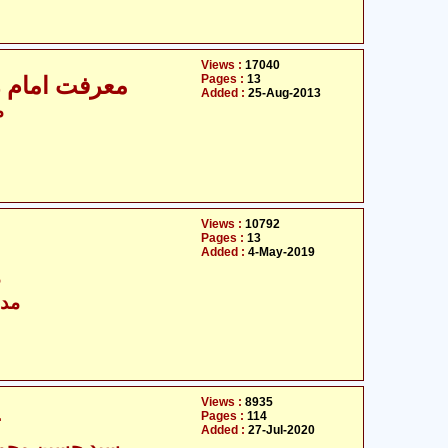
Views :
17040
Pages :
13
معرفت امام زمانہ 
Added :
25-Aug-2013
م
Views :
10792
Pages :
13
Added :
4-May-2019
م
مدر
Views :
8935
Pages :
114
ت
Added :
27-Jul-2020
سید حسین محمد 