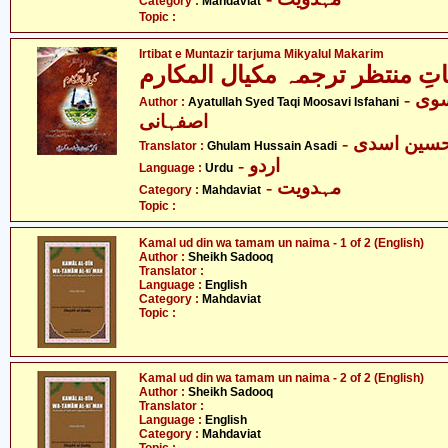
Category :
Mahdaviat
Topic :
Irtibat e Muntazir tarjuma Mikyalul Makarim
اتِ منتظر ترجمہ مکیال المکارم
- آیت اللہ سید تقی موسوی
Author :
Ayatullah Syed Taqi Moosavi Isfahani
اصفہانی
- حسین اسدی
Translator :
Ghulam Hussain Asadi
- اردو
Language :
Urdu
- مہدویت
Category :
Mahdaviat
Topic :
Kamal ud din wa tamam un naima - 1 of 2 (English)
Author :
Sheikh Sadooq
Translator :
Language :
English
Category :
Mahdaviat
Topic :
Kamal ud din wa tamam un naima - 2 of 2 (English)
Author :
Sheikh Sadooq
Translator :
Language :
English
Category :
Mahdaviat