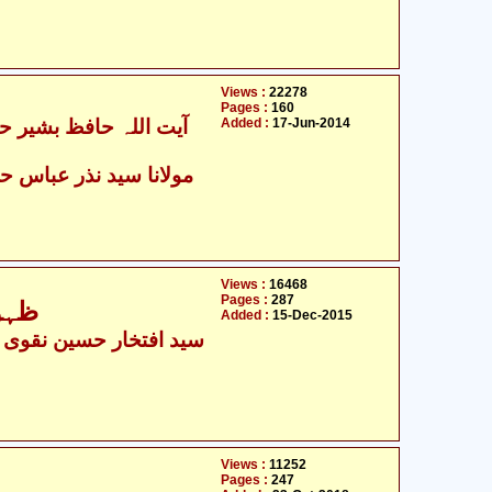
Views :
22278
Pages :
160
Added :
17-Jun-2014
مولانا سید نذر عباس حس
Views :
16468
Pages :
287
ظہور
Added :
15-Dec-2015
سید افتخار حسین نقوی ال
Views :
11252
Pages :
247