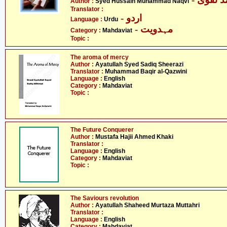
Author :
Syed Hussain Muhammad Naqvi
Translator :
- اردو
Language :
Urdu
- مہدویت
Category :
Mahdaviat
Topic :
The aroma of mercy
Author :
Ayatullah Syed Sadiq Sheerazi
Translator :
Muhammad Baqir al-Qazwini
Language :
English
Category :
Mahdaviat
Topic :
The Future Conquerer
Author :
Mustafa Hajii Ahmed Khaki
Translator :
Language :
English
Category :
Mahdaviat
Topic :
The Saviours revolution
Author :
Ayatullah Shaheed Murtaza Muttahri
Translator :
Language :
English
Category :
Mahdaviat