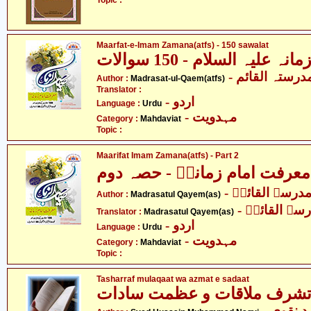
Topic :
Maarfat-e-Imam Zamana(atfs) - 150 sawalat
علیہ السلام - 150 سوالات
- درستہ القائم
Author :
Madrasat-ul-Qaem(atfs)
Translator :
- اردو
Language :
Urdu
- مہدویت
Category :
Mahdaviat
Topic :
Maarifat Imam Zamana(atfs) - Part 2
معرفت امام زمانہؑ - حصہ دوم
- درسۃ القائمؑ
Author :
Madrasatul Qayem(as)
- سۃ القائمؑ
Translator :
Madrasatul Qayem(as)
- اردو
Language :
Urdu
- مہدویت
Category :
Mahdaviat
Topic :
Tasharraf mulaqaat wa azmat e sadaat
شرف ملاقات و عظمت سادات
- نقوی