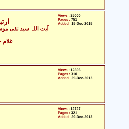
Views :
25000
Pages :
751
ارتب
Added :
15-Dec-2015
غلام 
Views :
12898
Pages :
316
Added :
29-Dec-2013
Views :
12727
Pages :
321
Added :
29-Dec-2013