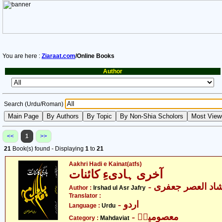
You are here :
Ziaraat.com
/Online Books
Author
Search (Urdu/Roman)
<<
1
>>
21
Book(s) found - Displaying
1
to
21
Aakhri Hadi e Kainat(atfs)
آخری ہادیءِ کائنات
- اد العصر جعفری
Author :
Irshad ul Asr Jafry
Translator :
- اردو
Language :
Urdu
- معصومینؑ
Category :
Mahdaviat