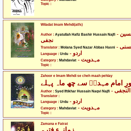
Topic :
Wiladat Imam Mehdi(atfs)
- آیت اللہ حافظ بشیر حسین
Author :
Ayatullah Hafiz Bashir Hussain Najfi
نجفی
- نی
Translator :
Molana Syed Nazar Abbas Hasni
- اردو
Language :
Urdu
- مہدویت
Category :
Mahdaviat
Topic :
Zahoor e Imam Mehdi se cheh maah pehlay
ِ امام مہدیؑ سے چھ ماہ پہلے
- نجفی
Author :
Syed Iftikhar Hussain Naqvi Najfi
Translator :
- اردو
Language :
Urdu
- مہدویت
Category :
Mahdaviat
Topic :
Zamana e Fatrat
زمانہءِ فترۃ