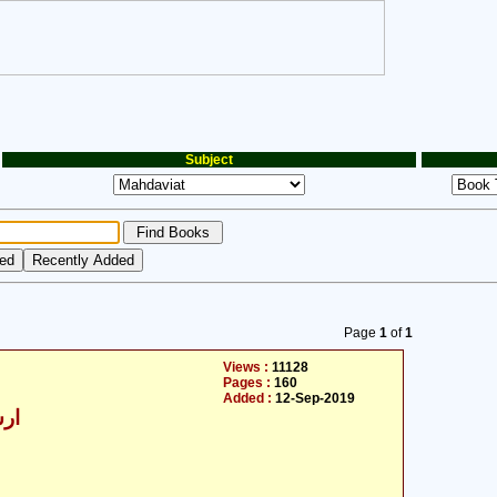
Subject
Page
1
of
1
Views :
11128
Pages :
160
Added :
12-Sep-2019
ارش