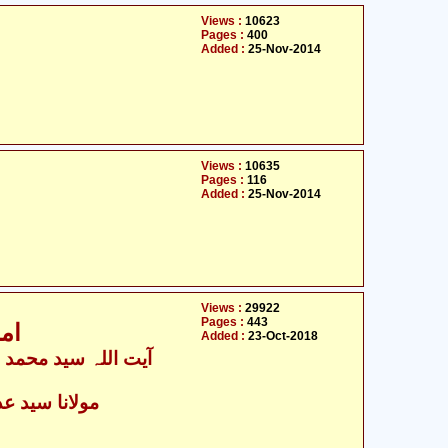
Views :
10623
Pages :
400
Added :
25-Nov-2014
Views :
10635
Pages :
116
Added :
25-Nov-2014
Views :
29922
Pages :
443
ام
Added :
23-Oct-2018
آیت ال
مولانا سید عدن