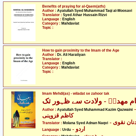
Benefits of praying for al-Qaem(atfs)
Author :
Ayatullah Syed Muhammad Taqi al-Moosavi
Translator :
Syed Athar Hussain Rizvi
Language :
English
Category :
Mahdaviat
Topic :
How to gain proximity to the Imam of the Age
Author :
Dr. Ali Haratiyan
Translator :
Language :
English
Category :
Mahdaviat
Topic :
Imam Mehdi(as) - wiladat se zahoor tak
ام مھدیؑ - ولادت سے ظہور تک
- لہ سید محمد
Author :
Ayatullah Syed Muhammad Kazim Qazwaini
کاظم قزوینی
- ان نقوی
Translator :
Molana Syed Adnan Naqvi
- اردو
Language :
Urdu
- مہدویت