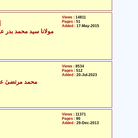
Views :
14811
Pages :
51
ا
Added :
17-May-2015
مولانا سید محمد بدر عال
Views :
8534
Pages :
512
Added :
20-Jul-2023
محمد مرتضیٰ عل
Views :
11371
Pages :
90
Added :
29-Dec-2013