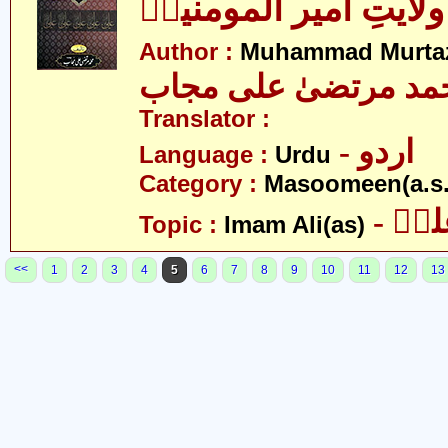
ولایتِ امیر المومنینؑ
Author :
Muhammad Murtaz
مد مرتضیٰ علی مجاب
Translator :
- اردو
Language :
Urdu
Category :
Masoomeen(a.s.
- یؑ
Topic :
Imam Ali(as)
<<
1
2
3
4
5
6
7
8
9
10
11
12
13