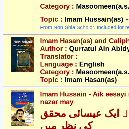
Category :
Masoomeen(a.s.
Topic :
Imam Hussain(as)
From Non-Shia Scholor. Included for r
Imam Hasan(as) and Calip
Author :
Qurratul Ain Abid
Translator :
Language :
English
Category :
Masoomeen(a.s.
Topic :
Imam Hasan(as)
Imam Hussain - Aik eesayi
nazar may
ؑ ایک عیسائی محقق
کی نظر میں