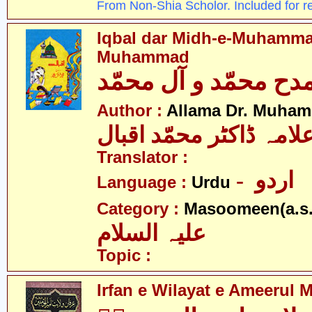
From Non-Shia Scholor. Included for r
Iqbal dar Midh-e-Muhamma
Muhammad
Author :
Allama Dr. Muham
لامہ ڈاکٹر محمّد اقبال
Translator :
- اردو
Language :
Urdu
Category :
Masoomeen(a.s.
علیہ السلام
Topic :
Irfan e Wilayat e Ameerul