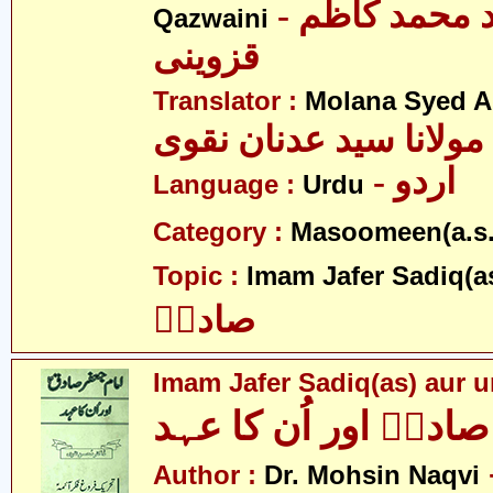
- آیت اللہ سید محمد کاظم
Qazwaini
قزوینی
Translator :
Molana Syed A
مولانا سید عدنان نقوی
- اردو
Language :
Urdu
Category :
Masoomeen(a.s.
Topic :
Imam Jafer Sadiq(a
صادقؑ
Imam Jafer Sadiq(as) aur 
صادقؑ اور اُن کا عہد
- حسن
Author :
Dr. Mohsin Naqvi