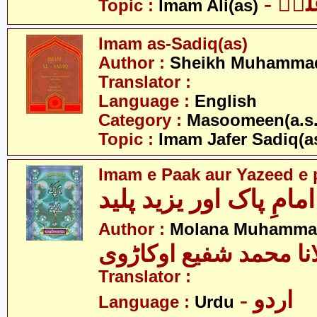
- یؑ
Topic :
Imam Ali(as)
Imam as-Sadiq(as)
Author :
Sheikh Muhammad
Translator :
Language :
English
Category :
Masoomeen(a.s.
Topic :
Imam Jafer Sadiq(a
Imam e Paak aur Yazeed e 
امامِ پاک اور یزید پلید
Author :
Molana Muhammad
نا محمد شفیع اوکاڑوی
Translator :
- اردو
Language :
Urdu