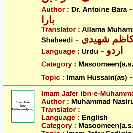
- ر اینٹین
Author :
Dr. Antoine Bara
بارا
Translator :
Allama Muham
- اظم شھیدی
Shaheedi
- اردو
Language :
Urdu
Category :
Masoomeen(a.s.
Topic :
Imam Hussain(as)
Imam Jafer ibn-e-Muhamma
Author :
Muhammad Nasirud
Translator :
Language :
English
Category :
Masoomeen(a.s.