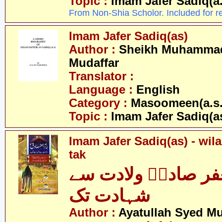
Topic :
Imam Jafer Sadiq(a.
From Non-Shia Scholor. Included for r
Imam Jafer Sadiq(as)
Author :
Sheikh Muhammad 
Mudaffar
Translator :
Language :
English
Category :
Masoomeen(a.s.
Topic :
Imam Jafer Sadiq(a
Imam Jafer Sadiq(as) - wil
tak
فر صادقؑ ولادت سے
شہادت تک
Author :
Ayatullah Syed 