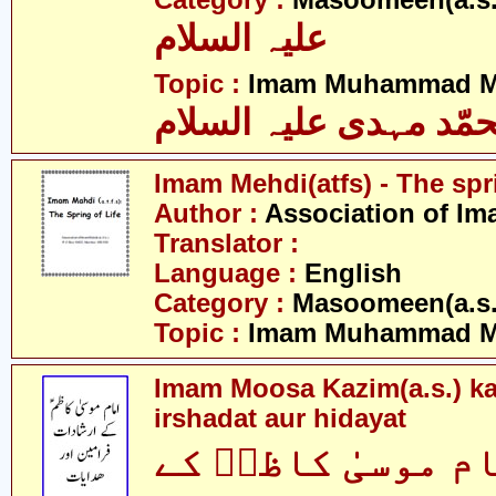
Category :
Masoomeen(a.s.
علیہ السلام
Topic :
Imam Muhammad Me
مّد مہدی علیہ السلام
Imam Mehdi(atfs) - The spri
Author :
Association of Im
Translator :
Language :
English
Category :
Masoomeen(a.s.
Topic :
Imam Muhammad Me
Imam Moosa Kazim(a.s.) ka
irshadat aur hidayat
م موسیٰ کاظمؑ کے