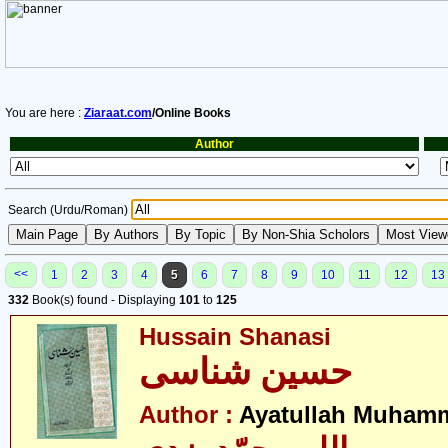
You are here :
Ziaraat.com
/Online Books
Author
Search (Urdu/Roman)
<<
1
2
3
4
5
6
7
8
9
10
11
12
13
332
Book(s) found - Displaying
101
to
125
Hussain Shanasi
حسین شناسی
Author :
Ayatullah Muham