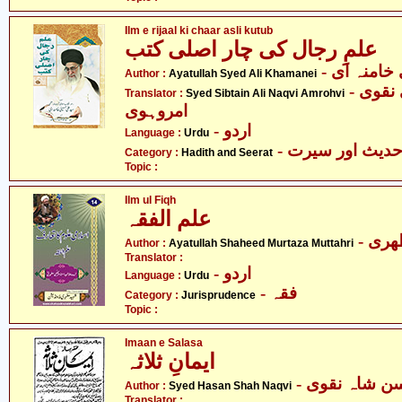
Ilm e rijaal ki chaar asli kutub
علمِ رجال کی چار اصلی کتب
- خامنہ ای
Author :
Ayatullah Syed Ali Khamanei
- سید سبطین علی نقوی
Translator :
Syed Sibtain Ali Naqvi Amrohvi
امروہوی
- اردو
Language :
Urdu
- دیث اور سیرت
Category :
Hadith and Seerat
Topic :
Ilm ul Fiqh
علم الفقہ
- ری
Author :
Ayatullah Shaheed Murtaza Muttahri
Translator :
- اردو
Language :
Urdu
- فقہ
Category :
Jurisprudence
Topic :
Imaan e Salasa
ایمانِ ثلاثہ
-  شاہ نقوی
Author :
Syed Hasan Shah Naqvi
Translator :