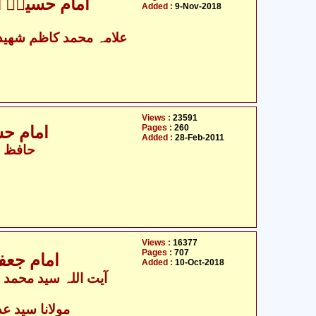
امام حسینؑ 
Added :
9-Nov-2018
علامہ محمد کاظم شھیدی
Views :
23591
Pages :
260
امام حسین علیہ السلام اور واقعہ کربلا
Added :
28-Feb-2011
حافظ ظ
Views :
16377
Pages :
707
امام جعف
Added :
10-Oct-2018
آیت ال
مولانا سید عدن