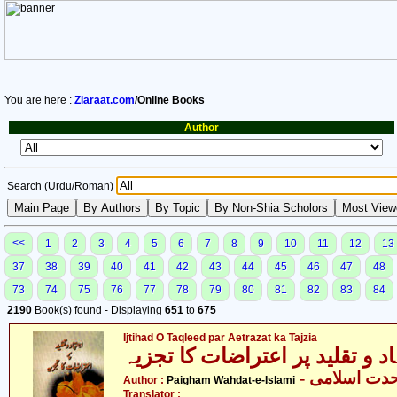
You are here :
Ziaraat.com
/Online Books
Author
Search (Urdu/Roman)
<<
1
2
3
4
5
6
7
8
9
10
11
12
13
37
38
39
40
41
42
43
44
45
46
47
48
73
74
75
76
77
78
79
80
81
82
83
84
2190
Book(s) found - Displaying
651
to
675
Ijtihad O Taqleed par Aetrazat ka Tajzia
د و تقلید پر اعتراضات کا تجزیہ
- حدت اسلامی
Author :
Paigham Wahdat-e-Islami
Translator :