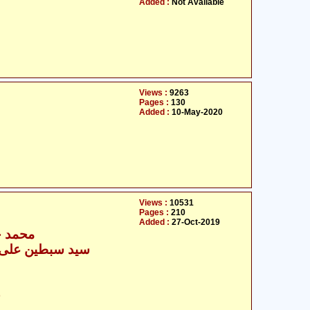
Added :
Not Available
Views :
9263
Pages :
130
Added :
10-May-2020
Views :
10531
Pages :
210
Added :
27-Oct-2019
محمد ح
ح