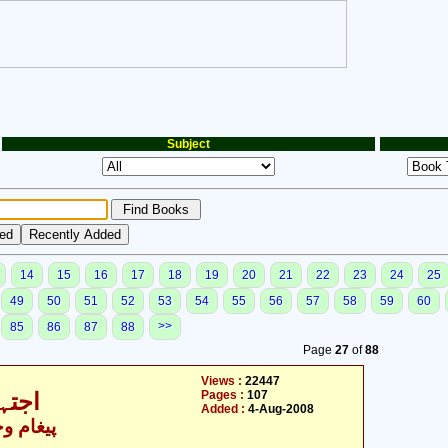
Subject
14
15
16
17
18
19
20
21
22
23
24
25
49
50
51
52
53
54
55
56
57
58
59
60
>>
85
86
87
88
Page
27
of
88
Views :
22447
Pages :
107
اجتہا
Added :
4-Aug-2008
پیغام و