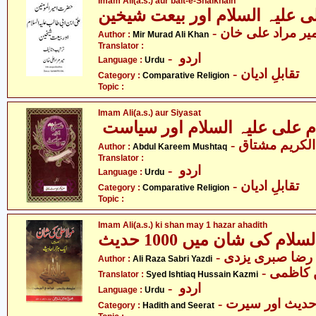
Imam Ali(a.s.) aur bait-e-Shaikhain
- یر مراد علی خان
Author :
Mir Murad Ali Khan
Translator :
- اردو
Language :
Urdu
- تقابلِ ادیان
Category :
Comparative Religion
Topic :
Imam Ali(a.s.) aur Siyasat
- لکریم مشتاق
Author :
Abdul Kareem Mushtaq
Translator :
- اردو
Language :
Urdu
- تقابلِ ادیان
Category :
Comparative Religion
Topic :
Imam Ali(a.s.) ki shan may 1 hazar ahadith
Author :
Ali Raza Sabri Yazdi
- کاظمی
Translator :
Syed Ishtiaq Hussain Kazmi
- اردو
Language :
Urdu
- دیث اور سیرت
Category :
Hadith and Seerat