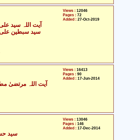
Views :
12046
Pages :
72
Added :
27-Oct-2019
آیت اللہ سید علی 
ح
Views :
16413
Pages :
90
Added :
17-Jun-2014
آیت اللہ مرتضیٰ مطھ
Views :
13046
Pages :
146
Added :
17-Dec-2014
سید حسن