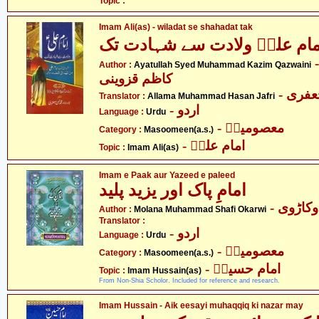
Topic :
Imam Ali(as) - wiladat se shahadat tak
مام علیؑ ولادت سے شہادت تک
- لہ سید محمد
Author :
Ayatullah Syed Muhammad Kazim Qazwaini
کاظم قزوینی
- فری
Translator :
Allama Muhammad Hasan Jafri
- اردو
Language :
Urdu
- معصومینؑ
Category :
Masoomeen(a.s.)
- امام علیؑ
Topic :
Imam Ali(as)
Imam e Paak aur Yazeed e paleed
امامِ پاک اور یزید پلید
- کاڑوی
Author :
Molana Muhammad Shafi Okarwi
Translator :
- اردو
Language :
Urdu
- معصومینؑ
Category :
Masoomeen(a.s.)
- امام حسینؑ
Topic :
Imam Hussain(as)
From Non-Shia Scholor. Included for reference and research.
Imam Hussain - Aik eesayi muhaqqiq ki nazar may