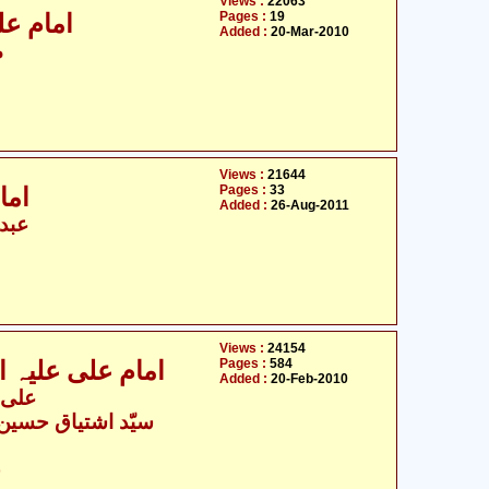
Views :
22063
Pages :
19
امام علی علیہ السلام اور بیعت شیخین
Added :
20-Mar-2010
م
Views :
21644
Pages :
33
امام علی علیہ السلام اور سیاست
Added :
26-Aug-2011
عبدا
Views :
24154
Pages :
584
امام علی علیہ السلام کی شان میں 1000 حدیث
Added :
20-Feb-2010
- علی رضا صبری یزدی
سیّد اشتیاق حسین 
ح