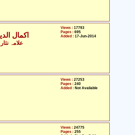
Views :
17793
Pages :
695
اکمال الدی
Added :
17-Jun-2014
علامہ نثار
Views :
27253
Pages :
240
Added :
Not Available
Views :
24775
Pages :
255