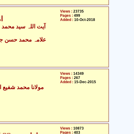
Views :
23735
Pages :
499
ا
Added :
10-Oct-2018
آیت ال
علامہ محمد حسن جع
Views :
14349
Pages :
267
Added :
15-Dec-2015
مولانا محمد شفیع او
Views :
10873
Pages :
403