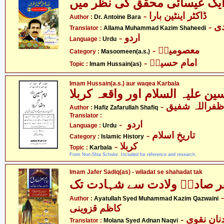
ایک عیسائی محقق کی نظر میں
- ڈاکٹر اینٹین بارا
Author :
Dr. Antoine Bara
- 
Translator :
Allama Muhammad Kazim Shaheedi
- اردو
Language :
Urdu
- معصومینؑ
Category :
Masoomeen(a.s.)
- امام حسینؑ
Topic :
Imam Hussain(as)
Imam Hussain(a.s.) aur waqea Karbala
- فراللہ شفیق
Author :
Hafiz Zafarullah Shafiq
Translator :
- اردو
Language :
Urdu
- تاریخِ اسلام
Category :
Islamic History
- کربلا
Topic :
Karbala
From Non-Shia Scholor. Included for reference and research.
Imam Jafer Sadiq(as) - wiladat se shahadat tak
ر صادقؑ ولادت سے شہادت تک
- لہ سید محمد
Author :
Ayatullah Syed Muhammad Kazim Qazwaini
کاظم قزوینی
- ان نقوی
Translator :
Molana Syed Adnan Naqvi