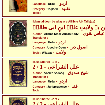
- اردو
Language :
Urdu
- تقلید
Category :
Taqleed
Topic :
Iklam ud deen be wilayat e Ali Ibne Abi Talib(as)
ن بہ ولایتِ علیؑ ابنِ ابی طالبؑ
-  عباس نقوی
Author :
Allama Nisar Abbas Naqvi
Translator :
- اردو
Language :
Urdu
- اصولِ دین
Category :
Usool-e-Deen
- ولایت
Topic :
Wilayat
Ilalus Sharae - 1 of 2
علل الشراعی - 1 / 2
- شیخ صدوق
Author :
Sheikh Sadooq
Translator :
- اردو
Language :
Urdu
- فقہ
Category :
Jurisprudence
Topic :
Ilalus Sharae - 2 of 2
علل الشراعی - 2 / 2