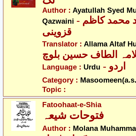
تک
Author :
Ayatullah Syed 
- آیت اللہ سید محمد کاظم
Qazwaini
قزوینی
Translator :
Allama Altaf H
امہ الطاف حسین بلوچ
- اردو
Language :
Urdu
Category :
Masoomeen(a.s.
Topic :
Fatoohaat-e-Shia
فتوحات شیعہ
Author :
Molana Muhammad