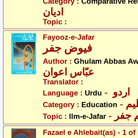
Category :
Comparative Re
ادیان
Topic :
Fayooz-e-Jafar
فیوض جفر
Author :
Ghulam Abbas A
عبّاس اعوان
Translator :
- اردو
Language :
Urdu
- یم
Category :
Education
- جفر
Topic :
Ilm-e-Jafar
Fazael e Ahlebait(as) - 1 of