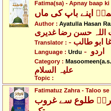
Fatima(sa) - Apnay baap k
ہؑ اپنے باپ کی ماں
Author :
Ayatulla Hasan Ra
 اللہ حسن رضا غدیری
- ا ابو طالب
Translator :
- اردو
Language :
Urdu
Category :
Masoomeen(a.s.
علیہ السلام
Topic :
Fatimatuz Zahra - Taloo se
راؑ طلوع سے غروب