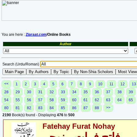
You are here :
Ziaraat.com
/Online Books
Author
Search (Urdu/Roman)
<<
1
2
3
4
5
6
7
8
9
10
11
12
13
28
29
30
31
32
33
34
35
36
37
38
39
54
55
56
57
58
59
60
61
62
63
64
65
>>
80
81
82
83
84
85
86
87
88
2190
Book(s) found - Displaying
476
to
500
Fatehay Furat Nohay