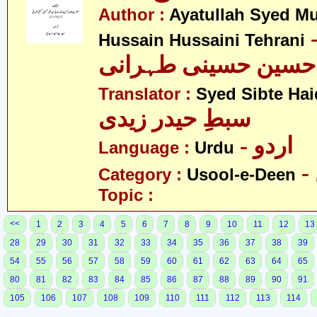
Author :
Ayatullah Syed 
- لہ سید
Hussain Hussaini Tehrani
حسین حسینی طہرانی
Translator :
Syed Sibte Hai
سبطِ حیدر زیدی
- اردو
Language :
Urdu
Category :
Usool-e-Deen
Topic :
<<
1
2
3
4
5
6
7
8
9
10
11
12
13
28
29
30
31
32
33
34
35
36
37
38
39
54
55
56
57
58
59
60
61
62
63
64
65
80
81
82
83
84
85
86
87
88
89
90
91
105
106
107
108
109
110
111
112
113
114