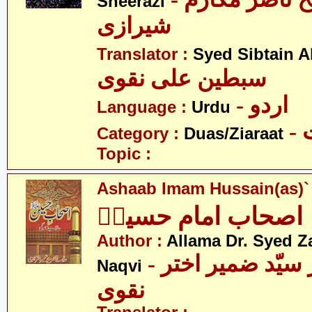
Sheerazi
شیرازی
Translator :
Syed Sibtain A
سبطین علی نقوی
- اردو
Language :
Urdu
-
Category :
Duas/Ziaraat
Topic :
Ashaab Imam Hussain(as)`
اصحاب امام حسینؑ
Author :
Allama Dr. Syed Z
- علامہ ڈاکٹر سیّد ضمیر اختر
Naqvi
نقوی