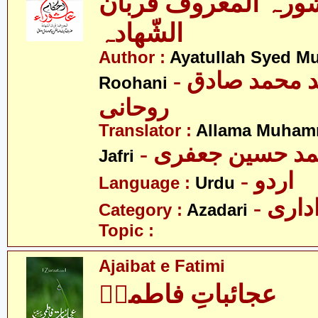
شورہ المعروف قربان
الشّھادہ
Author :
Ayatullah Syed 
- آیت اللہ سید محمد صادق
Roohani
روحانی
Translator :
Allama Muham
- د حسین جعفری
Jafri
- اردو
Language :
Urdu
- اری
Category :
Azadari
Topic :
Ajaibat e Fatimi
عجائباتِ فاطمیؑ