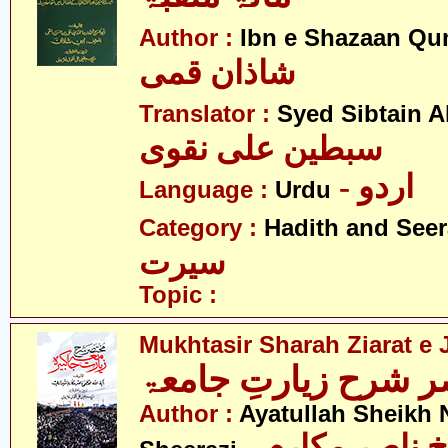
Author :
Ibn e Shazaan Q
شاذان قمی
Translator :
Syed Sibtain A
سبطین علی نقوی
- اردو
Language :
Urdu
Category :
Hadith and Seer
سیرت
Topic :
Mukhtasir Sharah Ziarat e
 شرح زیارتِ جامعۃ
Author :
Ayatullah Sheikh 
- آیت اللہ شیخ ناصر مکارم