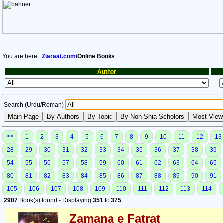
You are here :
Ziaraat.com
/Online Books
Author
Search (Urdu/Roman)
<<
1
2
3
4
5
6
7
8
9
10
11
12
13
28
29
30
31
32
33
34
35
36
37
38
39
54
55
56
57
58
59
60
61
62
63
64
65
80
81
82
83
84
85
86
87
88
89
90
91
105
106
107
108
109
110
111
112
113
114
2907
Book(s) found - Displaying
351
to
375
Zamana e Fatrat