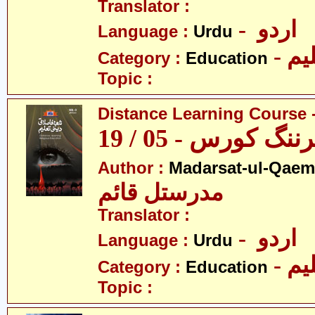
Translator :
- اردو
Language :
Urdu
- یم
Category :
Education
Topic :
Distance Learning Course -
 کورس - 05 / 19
Author :
Madarsat-ul-Qaem(
مدرستل قائم
Translator :
- اردو
Language :
Urdu
- یم
Category :
Education
Topic :