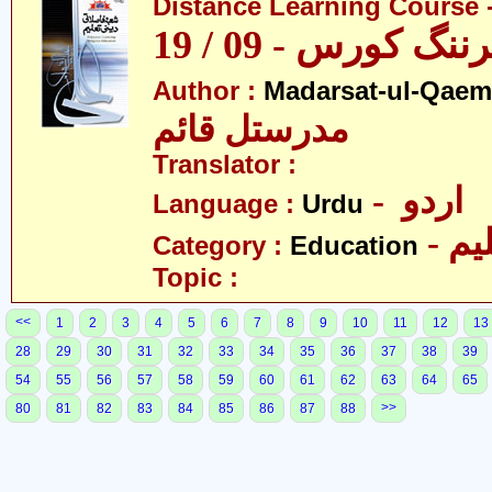
Distance Learning Course -
 کورس - 09 / 19
Author :
Madarsat-ul-Qaem(
مدرستل قائم
Translator :
- اردو
Language :
Urdu
- یم
Category :
Education
Topic :
<<
1
2
3
4
5
6
7
8
9
10
11
12
13
28
29
30
31
32
33
34
35
36
37
38
39
54
55
56
57
58
59
60
61
62
63
64
65
>>
80
81
82
83
84
85
86
87
88