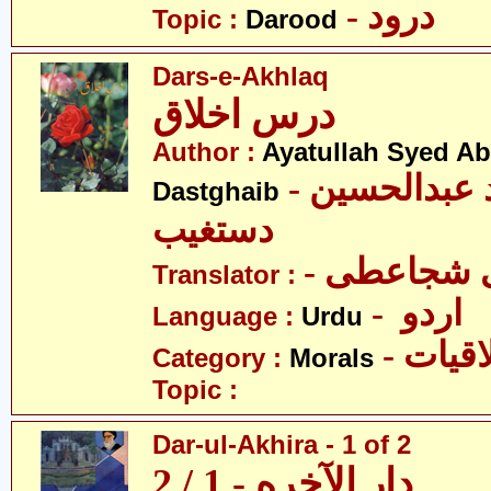
- درود
Topic :
Darood
Dars-e-Akhlaq
درس اخلاق
Author :
Ayatullah Syed A
- آیت اللہ سیّد عبدالحسین
Dastghaib
دستغیب
-  شجاعطی
Translator :
- اردو
Language :
Urdu
- قیات
Category :
Morals
Topic :
Dar-ul-Akhira - 1 of 2
دار الآخره - 1 / 2