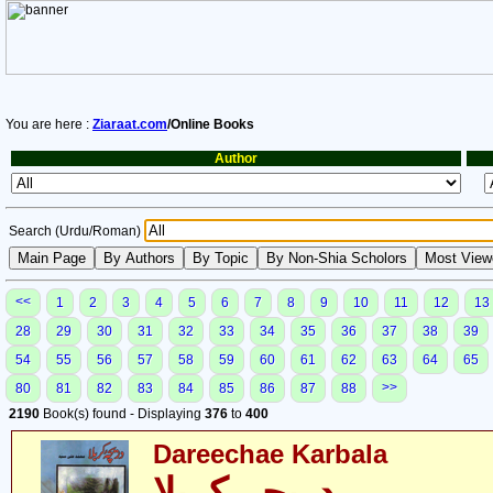
You are here :
Ziaraat.com
/Online Books
Author
Search (Urdu/Roman)
<<
1
2
3
4
5
6
7
8
9
10
11
12
13
28
29
30
31
32
33
34
35
36
37
38
39
54
55
56
57
58
59
60
61
62
63
64
65
>>
80
81
82
83
84
85
86
87
88
2190
Book(s) found - Displaying
376
to
400
Dareechae Karbala