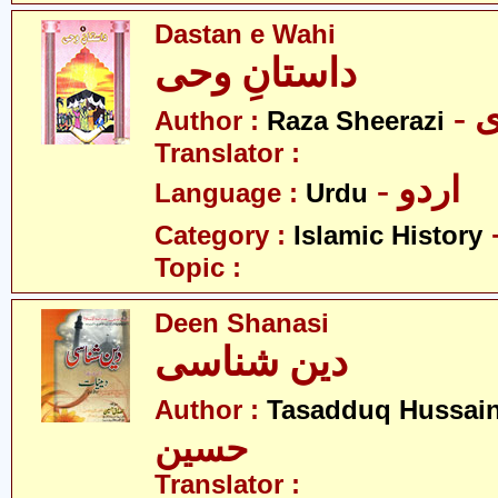
Dastan e Wahi
داستانِ وحی
-
Author :
Raza Sheerazi
Translator :
- اردو
Language :
Urdu
Category :
Islamic History
Topic :
Deen Shanasi
دین شناسی
Author :
Tasadduq Hussai
حسین
Translator :