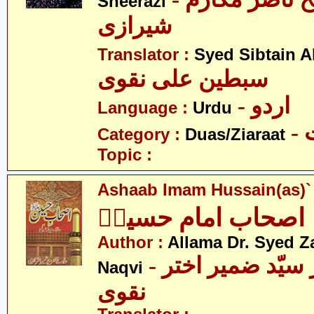
Sheerazi
شیرازی
Translator :
Syed Sibtain A
سبطین علی نقوی
- اردو
Language :
Urdu
-
Category :
Duas/Ziaraat
Topic :
Ashaab Imam Hussain(as)`
اصحاب امام حسینؑ
Author :
Allama Dr. Syed Z
- علامہ ڈاکٹر سیّد ضمیر اختر
Naqvi
نقوی