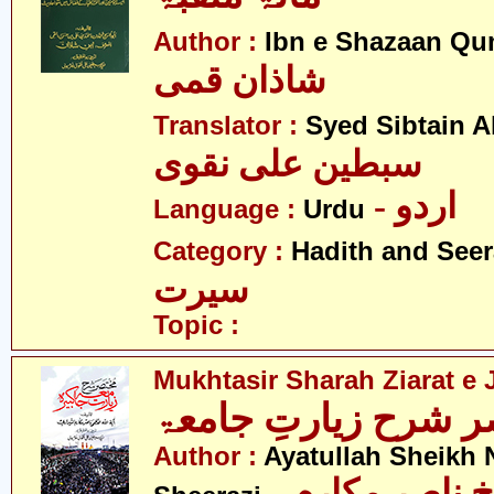
Author :
Ibn e Shazaan Q
شاذان قمی
Translator :
Syed Sibtain A
سبطین علی نقوی
- اردو
Language :
Urdu
Category :
Hadith and Seer
سیرت
Topic :
Mukhtasir Sharah Ziarat e
 شرح زیارتِ جامعۃ
Author :
Ayatullah Sheikh 
- آیت اللہ شیخ ناصر مکارم