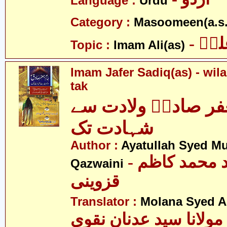
Language :
Urdu
Category :
Masoomeen(a.s.
- یؑ
Topic :
Imam Ali(as)
Imam Jafer Sadiq(as) - wil
tak
فر صادقؑ ولادت سے
شہادت تک
Author :
Ayatullah Syed 
- آیت اللہ سید محمد کاظم
Qazwaini
قزوینی
Translator :
Molana Syed A
مولانا سید عدنان نقوی