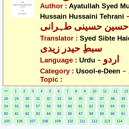
Author :
Ayatullah Syed 
- لہ سید
Hussain Hussaini Tehrani
حسین حسینی طہرانی
Translator :
Syed Sibte Hai
سبطِ حیدر زیدی
- اردو
Language :
Urdu
Category :
Usool-e-Deen
Topic :
<<
1
2
3
4
5
6
7
8
9
10
11
12
13
28
29
30
31
32
33
34
35
36
37
38
39
54
55
56
57
58
59
60
61
62
63
64
65
80
81
82
83
84
85
86
87
88
89
90
91
105
106
107
108
109
110
111
112
113
114