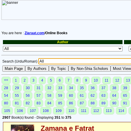
You are here :
Ziaraat.com
/Online Books
Author
Search (Urdu/Roman)
<<
1
2
3
4
5
6
7
8
9
10
11
12
13
28
29
30
31
32
33
34
35
36
37
38
39
54
55
56
57
58
59
60
61
62
63
64
65
80
81
82
83
84
85
86
87
88
89
90
91
105
106
107
108
109
110
111
112
113
114
2907
Book(s) found - Displaying
351
to
375
Zamana e Fatrat