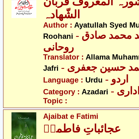
شورہ المعروف قربان
الشّھادہ
Author :
Ayatullah Syed 
- آیت اللہ سید محمد صادق
Roohani
روحانی
Translator :
Allama Muham
- د حسین جعفری
Jafri
- اردو
Language :
Urdu
- اری
Category :
Azadari
Topic :
Ajaibat e Fatimi
عجائباتِ فاطمیؑ