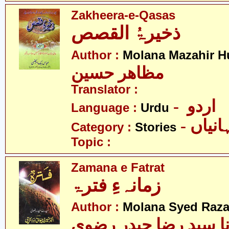
Zakheera-e-Qasas
ذخیرۃُ القصص
Author :
Molana Mazahir H
مظاھر حسین
Translator :
- اردو
Language :
Urdu
- نیاں
Category :
Stories
Topic :
Zamana e Fatrat
زمانہءِ فترۃ
Author :
Molana Syed Raza 
نا سید رضا حیدر رضوی