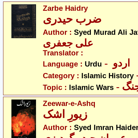
Zarbe Haidry
ضرب حیدری
Author :
Syed Murad Ali Ja
علی جعفری
Translator :
- اردو
Language :
Urdu
Category :
Islamic History
- گ
Topic :
Islamic Wars
Zeewar-e-Ashq
زیورِ اشک
Author :
Syed Imran Haider