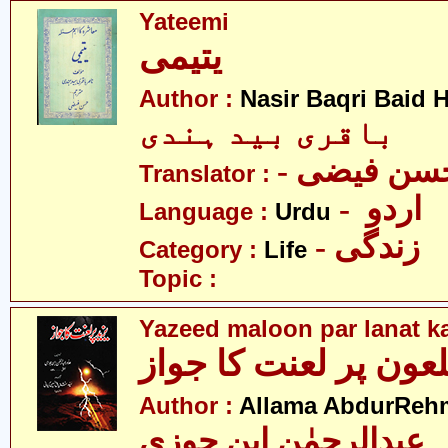
Yateemi
یتیمی
Author :
Nasir Baqri Baid H
باقری بید ہندی
- سن فیضی
Translator :
- اردو
Language :
Urdu
- زندگی
Category :
Life
Topic :
Yazeed maloon par lanat k
لعون پر لعنت کا جواز
Author :
Allama AbdurRehm
 عبدالرحمٰن ابنِ جوزی