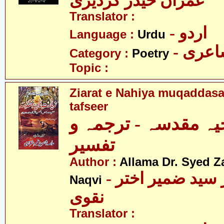
عمران حیدر گردیزی
Translator :
- اردو
Language :
Urdu
- عری
Category :
Poetry
Topic :
Ziarat e Nahiya muqaddasa
tafseer
یہ مقدسہ - ترجمہ و
تفسیر
Author :
Allama Dr. Syed Z
- علامہ ڈاکٹر سید ضمیر اختر
Naqvi
نقوی
Translator :