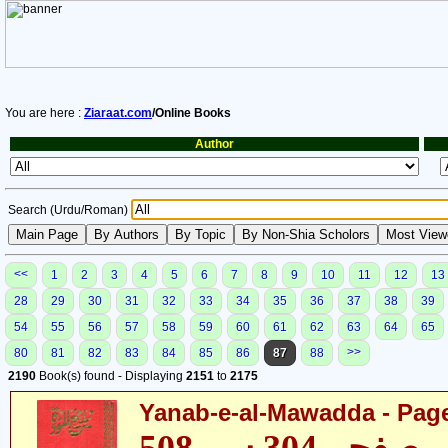
You are here :
Ziaraat.com
/Online Books
Author
Search (Urdu/Roman)
<<
1
2
3
4
5
6
7
8
9
10
11
12
13
28
29
30
31
32
33
34
35
36
37
38
39
54
55
56
57
58
59
60
61
62
63
64
65
>>
80
81
82
83
84
85
86
87
88
2190
Book(s) found - Displaying
2151
to
2175
Yanab-e-al-Mawadda - Page