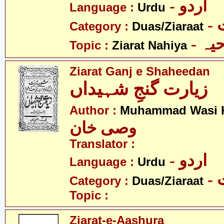
- اردو
Language :
Urdu
-
Category :
Duas/Ziaraat
- ہ
Topic :
Ziarat Nahiya
Ziarat Ganj e Shaheedan
زیارت گنجِ شہیداں
Author :
Muhammad Wasi 
وصی خان
Translator :
- اردو
Language :
Urdu
-
Category :
Duas/Ziaraat
Topic :
Ziarat-e-Aashura