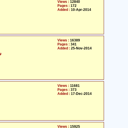
Views :
12840
Pages :
172
Added :
10-Apr-2014
Views :
16389
Pages :
341
Added :
25-Nov-2014
ش
Views :
11681
Pages :
373
Added :
17-Dec-2014
Views :
15925