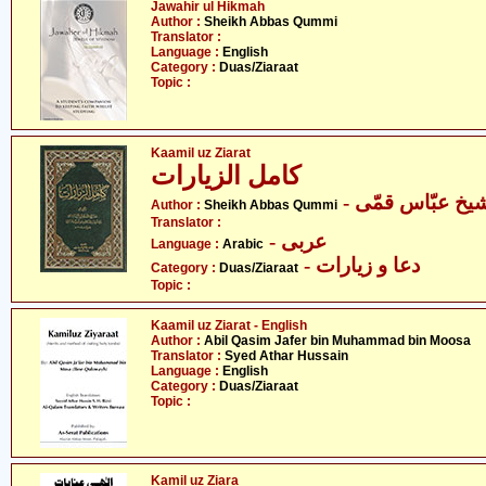
Jawahir ul Hikmah
Author :
Sheikh Abbas Qummi
Translator :
Language :
English
Category :
Duas/Ziaraat
Topic :
Kaamil uz Ziarat
کامل الزیارات
- یخ عبّاس قمّی
Author :
Sheikh Abbas Qummi
Translator :
- عربی
Language :
Arabic
- دعا و زیارات
Category :
Duas/Ziaraat
Topic :
Kaamil uz Ziarat - English
Author :
Abil Qasim Jafer bin Muhammad bin Moosa
Translator :
Syed Athar Hussain
Language :
English
Category :
Duas/Ziaraat
Topic :
Kamil uz Ziara