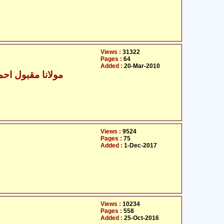
Views :
31322
Pages :
64
Added :
20-Mar-2010
مولانا مقبول احمد
Views :
9524
Pages :
75
Added :
1-Dec-2017
Views :
10234
Pages :
558
Added :
25-Oct-2016