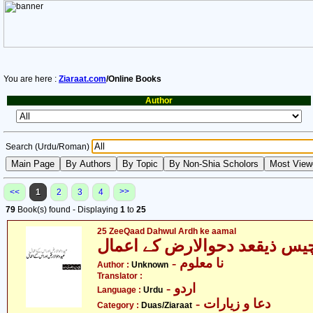
You are here :
Ziaraat.com
/Online Books
Author
Search (Urdu/Roman)
>>
<<
1
2
3
4
79
Book(s) found - Displaying
1
to
25
25 ZeeQaad Dahwul Ardh ke aamal
یس ذیقعد دحوالارض کے اعمال
- نا معلوم
Author :
Unknown
Translator :
- اردو
Language :
Urdu
- دعا و زیارات
Category :
Duas/Ziaraat