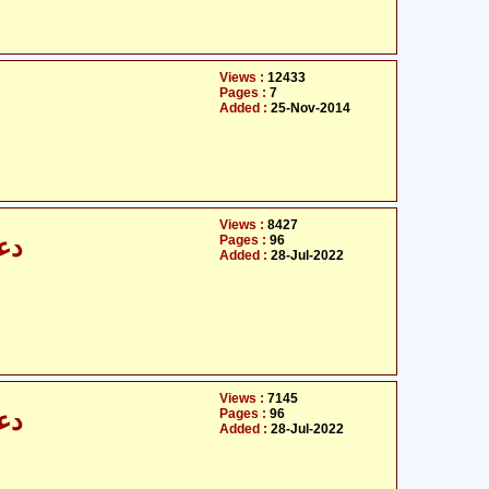
Views :
12433
Pages :
7
Added :
25-Nov-2014
Views :
8427
Pages :
96
د)
Added :
28-Jul-2022
Views :
7145
Pages :
96
د)
Added :
28-Jul-2022