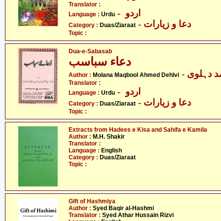
Translator :
- اردو
Language :
Urdu
- دعا و زیارات
Category :
Duas/Ziaraat
Topic :
Dua-e-Sabasab
دعاء سباسب
-  دہلوی
Author :
Molana Maqbool Ahmed Dehlvi
Translator :
- اردو
Language :
Urdu
- دعا و زیارات
Category :
Duas/Ziaraat
Topic :
Extracts from Hadees e Kisa and Sahifa e Kamila
Author :
M.H. Shakir
Translator :
Language :
English
Category :
Duas/Ziaraat
Topic :
Gift of Hashmiya
Author :
Syed Baqir al-Hashmi
Translator :
Syed Athar Hussain Rizvi