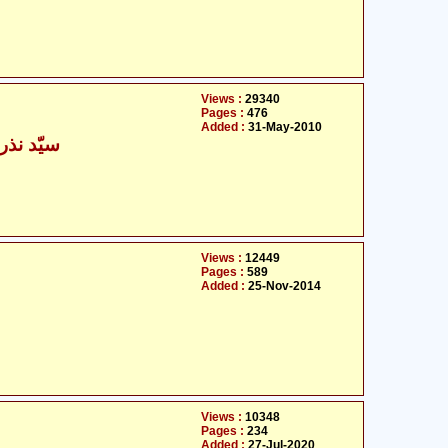
Views :
29340
Pages :
476
Added :
31-May-2010
سیّد نذر
Views :
12449
Pages :
589
Added :
25-Nov-2014
Views :
10348
Pages :
234
Added :
27-Jul-2020