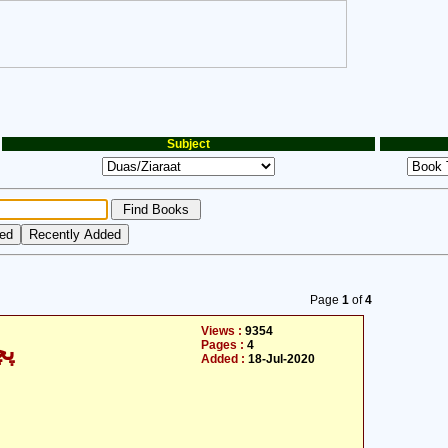
Subject
Page
1
of
4
Views :
9354
Pages :
4
پچ
Added :
18-Jul-2020