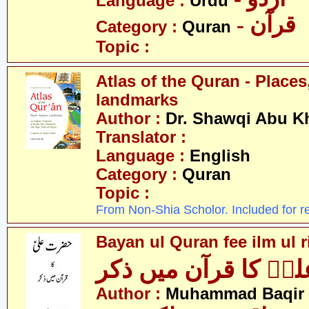
Language :
Urdu
- قرآن
Category :
Quran
Topic :
Atlas of the Quran - Places
landmarks
Author :
Dr. Shawqi Abu Kh
Translator :
Language :
English
Category :
Quran
Topic :
From Non-Shia Scholor. Included for r
Bayan ul Quran fee ilm ul ri
ؑ کا قرآن میں ذکر
Author :
Muhammad Baqir 