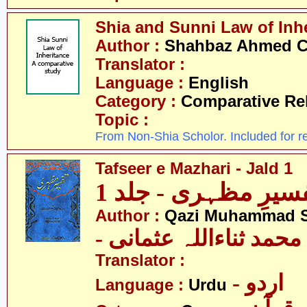
Shia and Sunni Law of Inh
Author :
Shahbaz Ahmed 
Translator :
Language :
English
Category :
Comparative Re
Topic :
From Non-Shia Scholor. Included for r
Tafseer e Mazhari - Jald 1
سیرِ مظہری - جلد 1
Author :
Qazi Muhammad S
- حمد ثناءاللہ عثمانی
Translator :
- اردو
Language :
Urdu