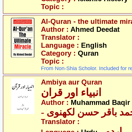
Topic :
Al-Quran - the ultimate mir
Author :
Ahmed Deedat
Translator :
Language :
English
Category :
Quran
Topic :
From Non-Shia Scholor. Included for r
Ambiya aur Quran
انبیاء اور قران
Author :
Muhammad Baqir 
- د باقر حسن لکھنوی
Translator :
- اردو