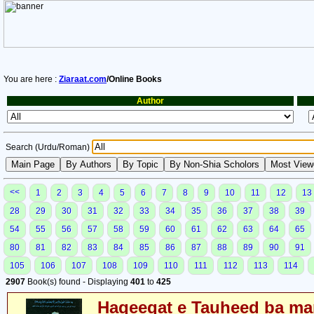
You are here :
Ziaraat.com
/Online Books
Author
Search (Urdu/Roman)
<<
1
2
3
4
5
6
7
8
9
10
11
12
13
28
29
30
31
32
33
34
35
36
37
38
39
54
55
56
57
58
59
60
61
62
63
64
65
80
81
82
83
84
85
86
87
88
89
90
91
105
106
107
108
109
110
111
112
113
114
2907
Book(s) found - Displaying
401
to
425
Haqeeqat e Tauheed ba mar