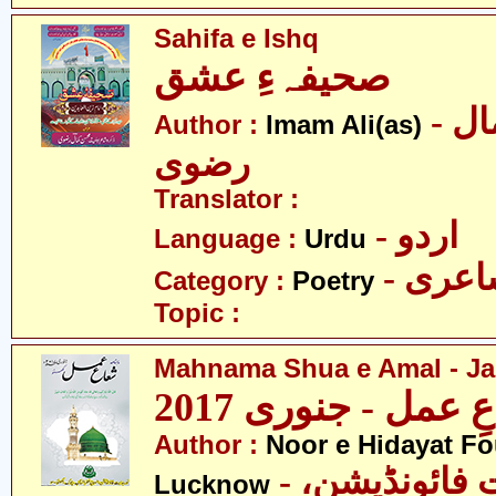
Sahifa e Ishq
صحیفہءِ عشق
- محسن کمال
Author :
Imam Ali(as)
رضوی
Translator :
- اردو
Language :
Urdu
- عری
Category :
Poetry
Topic :
Mahnama Shua e Amal - Ja
 عمل - جنوری 2017
Author :
Noor e Hidayat Fo
- نورِ ہدایت فائونڈیشن،
Lucknow