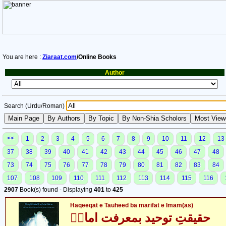
You are here :
Ziaraat.com
/Online Books
Author
Search (Urdu/Roman)
<<
1
2
3
4
5
6
7
8
9
10
11
12
13
37
38
39
40
41
42
43
44
45
46
47
48
73
74
75
76
77
78
79
80
81
82
83
84
107
108
109
110
111
112
113
114
115
116
2907
Book(s) found - Displaying
401
to
425
Haqeeqat e Tauheed ba marifat e Imam(as)
حقیقتِ توحید بمعرفت امامؑ