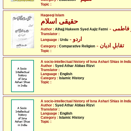
Topic :
Haqeeqi Islam
حقیقی اسلام
- فاطمی
Author :
Alhajj Hakeem Syed Aajiz Fatmi
Translator :
- اردو
Language :
Urdu
- تقابلِ ادیان
Category :
Comparative Religion
Topic :
A socio-intellectual history of Isna Ashari Shias in India
Author :
Syed Athar Abbas Rizvi
Translator :
Language :
English
Category :
Islamic History
Topic :
A socio-intellectual history of Isna Ashari Shias in India
Author :
Syed Athar Abbas Rizvi
Translator :
Language :
English
Category :
Islamic History
Topic :