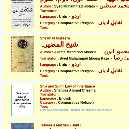
- حمد سبطین
Author :
Syed Muhammad Sibtain
Translator :
- اردو
Language :
Urdu
- تقابلِ ادیان
Category :
Comparative Religion
Topic :
Sheikh ul Muzeera
شیخ المضیرہ
- حمود ابوریہ
Author :
Allama Mahmood Abooria
-  رضا
Translator :
Syed Muhammad Moosa Raza
- اردو
Language :
Urdu
- تقابلِ ادیان
Category :
Comparative Religion
Topic :
Shia and Sunni Law of Inheritance
Author :
Shahbaz Ahmed Cheema
Translator :
Language :
English
Category :
Comparative Religion
Topic :
From Non-Shia Scholor. Included for reference and research.
Tafseer e Mazhari - Jald 1