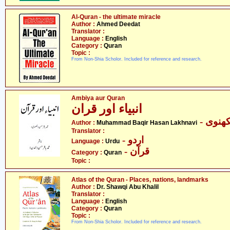
Al-Quran - the ultimate miracle
Author :
Ahmed Deedat
Translator :
Language :
English
Category :
Quran
Topic :
From Non-Shia Scholor. Included for reference and research.
Ambiya aur Quran
انبیاء اور قران
- نوی
Author :
Muhammad Baqir Hasan Lakhnavi
Translator :
- اردو
Language :
Urdu
- قرآن
Category :
Quran
Topic :
Atlas of the Quran - Places, nations, landmarks
Author :
Dr. Shawqi Abu Khalil
Translator :
Language :
English
Category :
Quran
Topic :
From Non-Shia Scholor. Included for reference and research.