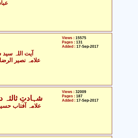
عبا
Views :
15575
Pages :
131
Added :
17-Sep-2017
آیت اللہ سید 
علامہ نصیر الرضا 
Views :
32009
Pages :
187
شہادتِ ثالثہ 
Added :
17-Sep-2017
علامہ آفتاب حسین