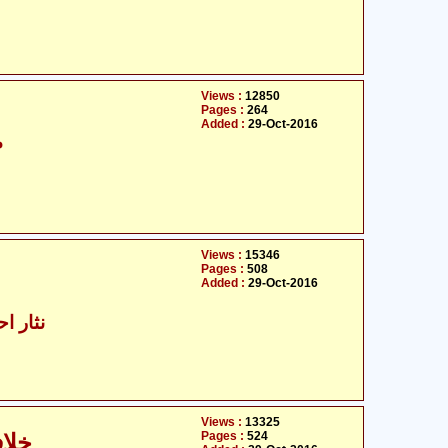
Views :
12850
Pages :
264
Added :
29-Oct-2016
م
Views :
15346
Pages :
508
Added :
29-Oct-2016
نثار اح
Views :
13325
Pages :
524
خلاف