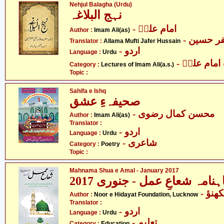
Nehjul Balagha (Urdu)
نہج البلاغہ
- امام علیؑ
Author :
Imam Ali(as)
- ر حسین
Translator :
Allama Mufti Jafer Hussain
- اردو
Language :
Urdu
- مام علیؑ
Category :
Lectures of Imam Ali(a.s.)
Topic :
Sahifa e Ishq
صحیفہءِ عشق
- محسن کمال رضوی
Author :
Imam Ali(as)
Translator :
- اردو
Language :
Urdu
- شاعری
Category :
Poetry
Topic :
Mahnama Shua e Amal - January 2017
ہنامہ شعاعِ عمل - جنوری 2017
- نؤ
Author :
Noor e Hidayat Foundation, Lucknow
Translator :
- اردو
Language :
Urdu
- تعلیم
Category :
Education