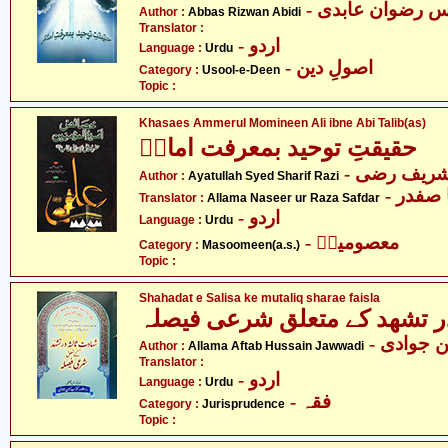
- س رضوان عابدی
Author :
Abbas Rizwan Abidi
Translator :
- اردو
Language :
Urdu
- اصولِ دین
Category :
Usool-e-Deen
Topic :
Khasaes Ammerul Momineen Ali ibne Abi Talib(as)
حقیقتِ توحید بمعرفت امامؑ
- شریف رضی
Author :
Ayatullah Syed Sharif Razi
- صفدر
Translator :
Allama Naseer ur Raza Safdar
- اردو
Language :
Urdu
- معصومینؑ
Category :
Masoomeen(a.s.)
Topic :
Shahadat e Salisa ke mutaliq sharae faisla
در تشھد کے متعلق شرعی فیصلہ
-  جوادی
Author :
Allama Aftab Hussain Jawwadi
Translator :
- اردو
Language :
Urdu
- فقہ
Category :
Jurisprudence
Topic :