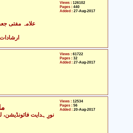
Views :
126102
Pages :
440
Added :
27-Aug-2017
علامہ مفتی جعف
ارشادات ا
Views :
61722
Pages :
32
Added :
27-Aug-2017
Views :
12534
Pages :
56
ما
Added :
20-Aug-2017
نورِ ہدایت فائونڈیشن، لکھ