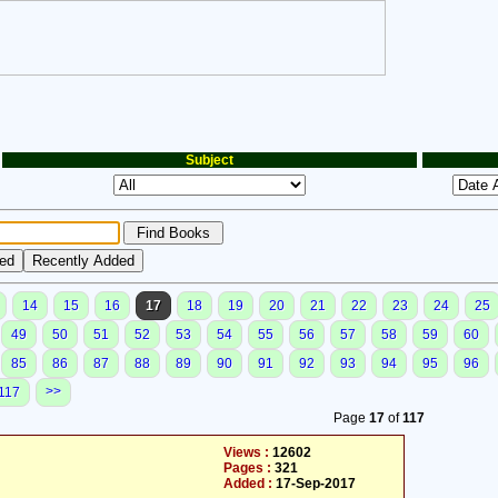
Subject
14
15
16
17
18
19
20
21
22
23
24
25
49
50
51
52
53
54
55
56
57
58
59
60
85
86
87
88
89
90
91
92
93
94
95
96
>>
117
Page
17
of
117
Views :
12602
Pages :
321
Added :
17-Sep-2017