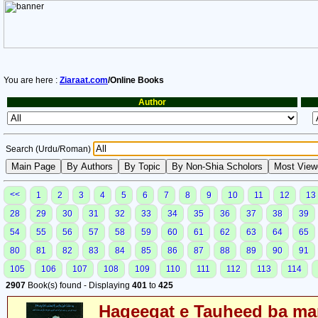
You are here :
Ziaraat.com
/Online Books
Author
Search (Urdu/Roman)
<<
1
2
3
4
5
6
7
8
9
10
11
12
13
28
29
30
31
32
33
34
35
36
37
38
39
54
55
56
57
58
59
60
61
62
63
64
65
80
81
82
83
84
85
86
87
88
89
90
91
105
106
107
108
109
110
111
112
113
114
2907
Book(s) found - Displaying
401
to
425
Haqeeqat e Tauheed ba mar