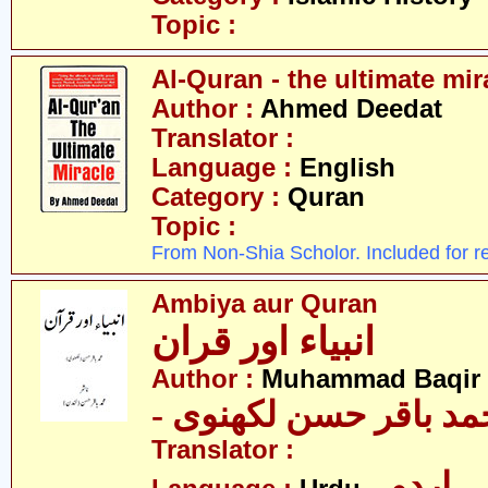
Topic :
Al-Quran - the ultimate mir
Author :
Ahmed Deedat
Translator :
Language :
English
Category :
Quran
Topic :
From Non-Shia Scholor. Included for r
Ambiya aur Quran
انبیاء اور قران
Author :
Muhammad Baqir 
- د باقر حسن لکھنوی
Translator :
- اردو