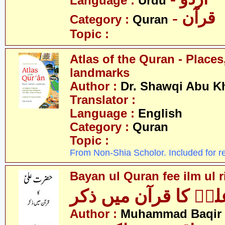
Language :
Urdu
- قرآن
Category :
Quran
Topic :
Atlas of the Quran - Places
landmarks
Author :
Dr. Shawqi Abu Kh
Translator :
Language :
English
Category :
Quran
Topic :
From Non-Shia Scholor. Included for r
Bayan ul Quran fee ilm ul ri
ؑ کا قرآن میں ذکر
Author :
Muhammad Baqir 