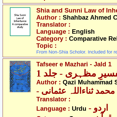
Shia and Sunni Law of Inh
Author :
Shahbaz Ahmed 
Translator :
Language :
English
Category :
Comparative Re
Topic :
From Non-Shia Scholor. Included for r
Tafseer e Mazhari - Jald 1
سیرِ مظہری - جلد 1
Author :
Qazi Muhammad S
- حمد ثناءاللہ عثمانی
Translator :
- اردو
Language :
Urdu