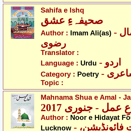
Sahifa e Ishq
صحیفہءِ عشق
- محسن کمال
Author :
Imam Ali(as)
رضوی
Translator :
- اردو
Language :
Urdu
- عری
Category :
Poetry
Topic :
Mahnama Shua e Amal - Ja
 عمل - جنوری 2017
Author :
Noor e Hidayat Fo
- نورِ ہدایت فائونڈیشن،
Lucknow