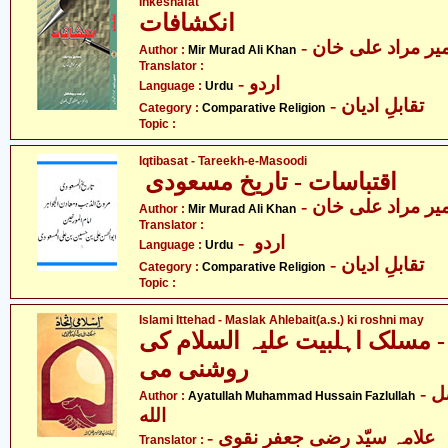
Inkeshafat
انکشافات
- یر مراد علی خان
Author :
Mir Murad Ali Khan
Translator :
- اردو
Language :
Urdu
- تقابلِ ادیان
Category :
Comparative Religion
Topic :
Iqtibasat - Tareekh-e-Masoodi
اقتباسات - تاریخ مسعودی
- یر مراد علی خان
Author :
Mir Murad Ali Khan
Translator :
- اردو
Language :
Urdu
- تقابلِ ادیان
Category :
Comparative Religion
Topic :
Islami Ittehad - Maslak Ahlebait(a.s.) ki roshni may
- مسلک اہلبیت علیہ السلام کی
روشنی می
- آیت اللہ محمّد حسین فضل
Author :
Ayatullah Muhammad Hussain Fazlullah
الله
- علامہ سیّد رضی جعفر نقوی
Translator :