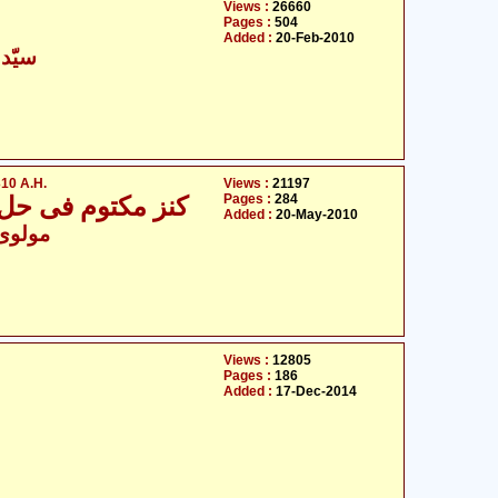
Views :
26660
Pages :
504
Added :
20-Feb-2010
سیّد 
10 A.H.
Views :
21197
Pages :
284
کنز مکتوم فی حل عقد ام کلثوم علیہ السلام 1310
Added :
20-May-2010
- مولوی سیّد علی اظہر
Views :
12805
Pages :
186
Added :
17-Dec-2014