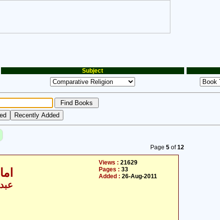
Subject
Page
5
of
12
Views :
21629
Pages :
33
امام علی علیہ السلام اور سیاست
Added :
26-Aug-2011
عبدا