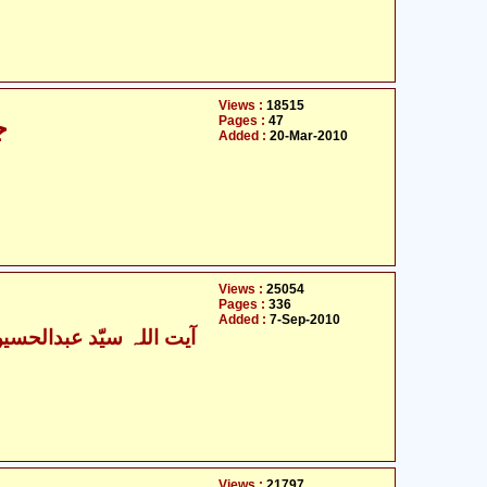
Views :
18515
Pages :
47
جاوید غامدی کے اصولوں پر تنقید
Added :
20-Mar-2010
Views :
25054
Pages :
336
Added :
7-Sep-2010
Views :
21797