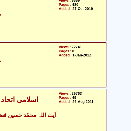
Views :
9569
Pages :
480
Added :
27-Oct-2019
م
Views :
22741
Pages :
8
Added :
1-Jan-2012
م
Views :
29763
Pages :
49
اسلامی اتحاد 
Added :
26-Aug-2011