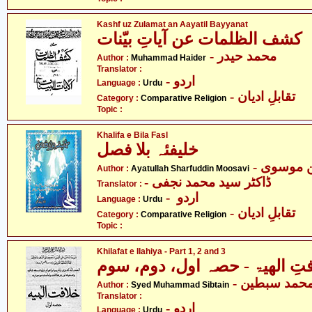
Kashf uz Zulamat an Aayatil Bayyanat
کشف الظلمات عن آیاتِ بیّنات
- محمد حیدر
Author :
Muhammad Haider
Translator :
- اردو
Language :
Urdu
- تقابلِ ادیان
Category :
Comparative Religion
Topic :
Khalifa e Bila Fasl
خلیفئہ بلا فصل
-  موسوی
Author :
Ayatullah Sharfuddin Moosavi
- ڈاکٹر سید محمد نجفی
Translator :
- اردو
Language :
Urdu
- تقابلِ ادیان
Category :
Comparative Religion
Topic :
Khilafat e Ilahiya - Part 1, 2 and 3
تِ الھیۃ - حصہ اول، دوم، سوم
- حمد سبطین
Author :
Syed Muhammad Sibtain
Translator :
- اردو
Language :
Urdu