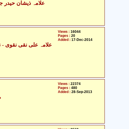
علامہ ذیشان حیدر جوا
Views :
16044
Pages :
20
Added :
17-Dec-2014
Views :
22374
Pages :
480
Added :
28-Sep-2013
م