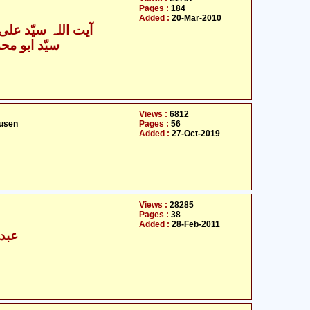
Pages :
184
Added :
20-Mar-2010
آیت اللہ سیّد علی 
سیّد ابو محمّ
Views :
6812
usen
Pages :
56
Added :
27-Oct-2019
Views :
28285
Pages :
38
Added :
28-Feb-2011
عبدا