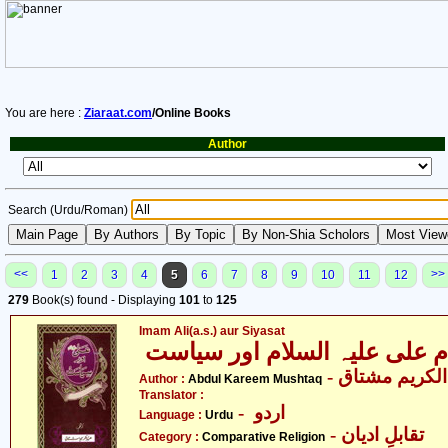
You are here :
Ziaraat.com
/Online Books
Author
Search (Urdu/Roman)
<<
>>
1
2
3
4
5
6
7
8
9
10
11
12
279
Book(s) found - Displaying
101
to
125
Imam Ali(a.s.) aur Siyasat
- لکریم مشتاق
Author :
Abdul Kareem Mushtaq
Translator :
- اردو
Language :
Urdu
- تقابلِ ادیان
Category :
Comparative Religion