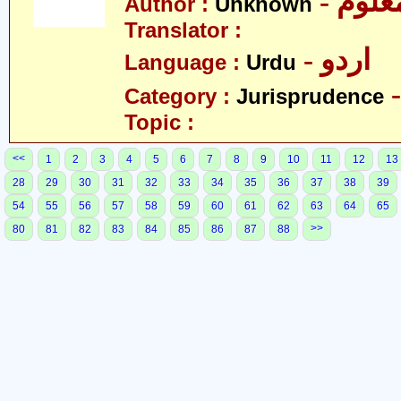
- علوم
Author :
Unknown
Translator :
- اردو
Language :
Urdu
Category :
Jurisprudence
Topic :
<<
1
2
3
4
5
6
7
8
9
10
11
12
13
28
29
30
31
32
33
34
35
36
37
38
39
54
55
56
57
58
59
60
61
62
63
64
65
>>
80
81
82
83
84
85
86
87
88