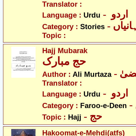
Translator :
- اردو
Language :
Urdu
- نیاں
Category :
Stories
Topic :
Hajj Mubarak
حج مبارک
Author :
Ali Murtaza
Translator :
- اردو
Language :
Urdu
Category :
Faroo-e-Deen
- حج
Topic :
Hajj
Hakoomat-e-Mehdi(atfs)