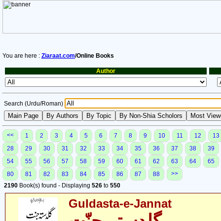
You are here :
Ziaraat.com
/Online Books
Author
Search (Urdu/Roman)
<<
1
2
3
4
5
6
7
8
9
10
11
12
13
28
29
30
31
32
33
34
35
36
37
38
39
54
55
56
57
58
59
60
61
62
63
64
65
>>
80
81
82
83
84
85
86
87
88
2190
Book(s) found - Displaying
526
to
550
Guldasta-e-Jannat