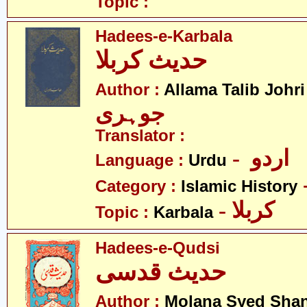
Topic :
Hadees-e-Karbala
حدیث کربلا
-
Author :
Allama Talib Johri
جوہری
Translator :
- اردو
Language :
Urdu
Category :
Islamic History
- کربلا
Topic :
Karbala
Hadees-e-Qudsi
حدیث قدسی
Author :
Molana Syed Sha