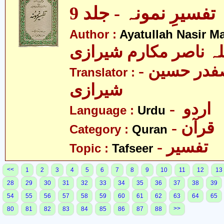
تفسیرِ نمونہ - جلد 9
Author :
Ayatullah Nasir M
لہ ناصر مکارم شیرازی
- مولانا سید صفدر حسین
Translator :
شیرازی
- اردو
Language :
Urdu
- قرآن
Category :
Quran
- تفسیر
Topic :
Tafseer
<<
1
2
3
4
5
6
7
8
9
10
11
12
13
28
29
30
31
32
33
34
35
36
37
38
39
54
55
56
57
58
59
60
61
62
63
64
65
>>
80
81
82
83
84
85
86
87
88