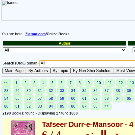
You are here :
Ziaraat.com
/Online Books
Author
Search (Urdu/Roman)
<<
1
2
3
4
5
6
7
8
9
10
11
12
13
28
29
30
31
32
33
34
35
36
37
38
39
54
55
56
57
58
59
60
61
62
63
64
65
>>
80
81
82
83
84
85
86
87
88
2190
Book(s) found - Displaying
1776
to
1800
Tafseer Durr-e-Mansoor - 4 