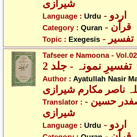
شیرازی
- اردو
Language :
Urdu
- قرآن
Category :
Quran
- تفسیر
Topic :
Exegesis
Tafseer e Namoona - Vol.02
تفسیرِ نمونہ - جلد 2
Author :
Ayatullah Nasir M
لہ ناصر مکارم شیرازی
- مولانا سید صفدر حسین
Translator :
شیرازی
- اردو
Language :
Urdu
- قرآن