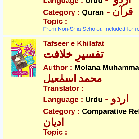
Language :
Urdu
- قرآن
Category :
Quran
Topic :
From Non-Shia Scholor. Included for r
Tafseer e Khilafat
تفسیرِ خلافت
Author :
Molana Muhammad
محمد اسمٰعیل
Translator :
- اردو
Language :
Urdu
Category :
Comparative Re
ادیان
Topic :