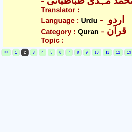
- حمّد مہدی طباطبائی
Translator :
- اردو
Language :
Urdu
- قرآن
Category :
Quran
Topic :
<<
1
2
3
4
5
6
7
8
9
10
11
12
13