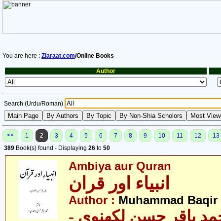
You are here :
Ziaraat.com
/Online Books
Author
Search (Urdu/Roman)
<<
1
2
3
4
5
6
7
8
9
10
11
12
13
389
Book(s) found - Displaying
26
to
50
Ambiya aur Quran
انبیاء اور قران
Author :
Muhammad Baqir 
- د باقر حسن لکھنوی