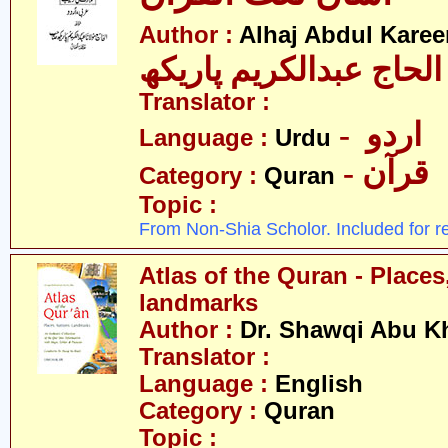
Author :
Alhaj Abdul Kare
عبدالکریم پاریکھ
Translator :
- اردو
Language :
Urdu
- قرآن
Category :
Quran
Topic :
From Non-Shia Scholor. Included for r
Atlas of the Quran - Places
landmarks
Author :
Dr. Shawqi Abu Kh
Translator :
Language :
English
Category :
Quran
Topic :