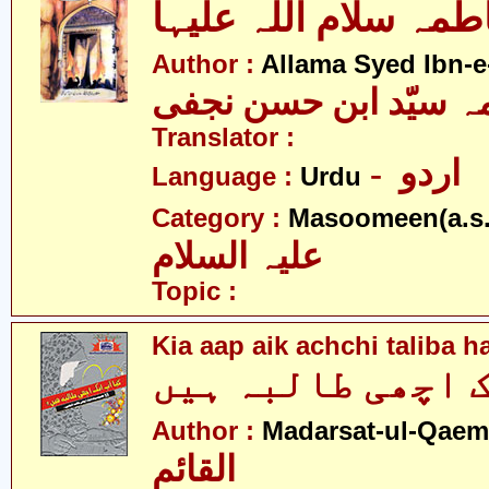
مہ سلام اللہ علیہا
Author :
Allama Syed Ibn-e
ہ سیّد ابن حسن نجفی
Translator :
- اردو
Language :
Urdu
Category :
Masoomeen(a.s.
علیہ السلام
Topic :
Kia aap aik achchi taliba h
 اچھی طالبہ ہیں
Author :
Madarsat-ul-Qaem(
القائم