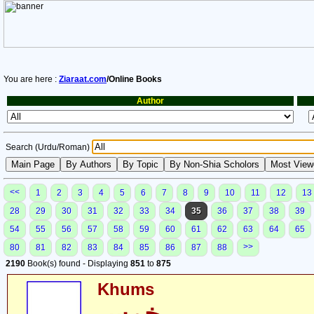
You are here :
Ziaraat.com
/Online Books
Author
Search (Urdu/Roman)
<<
1
2
3
4
5
6
7
8
9
10
11
12
13
28
29
30
31
32
33
34
35
36
37
38
39
54
55
56
57
58
59
60
61
62
63
64
65
>>
80
81
82
83
84
85
86
87
88
2190
Book(s) found - Displaying
851
to
875
Khums