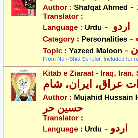
Author :
Shafqat Ahmed
Translator :
- اردو
Language :
Urdu
Category :
Personalities
-
Topic :
Yazeed Maloon
From Non-Shia Scholor. Included for r
Kitab e Ziaraat - Iraq, Iran
ات عراق، ایران، شام
Author :
Mujahid Hussain 
حسین حر
Translator :
- اردو
Language :
Urdu