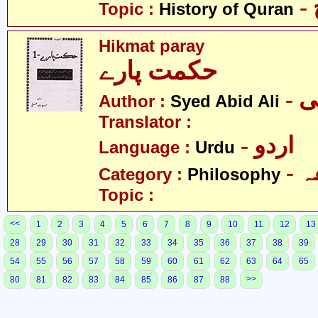
Topic :
History of Quran
Hikmat paray
حکمت پارے
- 
Author :
Syed Abid Ali
Translator :
- اردو
Language :
Urdu
-
Category :
Philosophy
Topic :
<<
1
2
3
4
5
6
7
8
9
10
11
12
13
28
29
30
31
32
33
34
35
36
37
38
39
54
55
56
57
58
59
60
61
62
63
64
65
>>
80
81
82
83
84
85
86
87
88