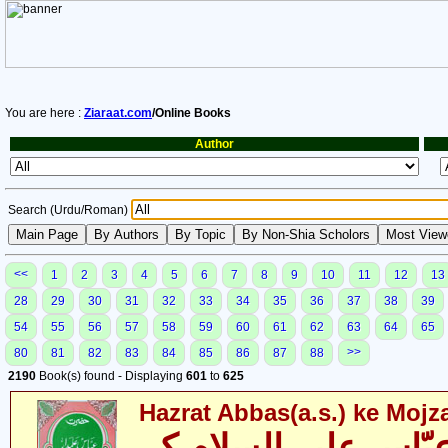
You are here :
Ziaraat.com
/Online Books
Author
Search (Urdu/Roman)
<<
1
2
3
4
5
6
7
8
9
10
11
12
13
28
29
30
31
32
33
34
35
36
37
38
39
54
55
56
57
58
59
60
61
62
63
64
65
>>
80
81
82
83
84
85
86
87
88
2190
Book(s) found - Displaying
601
to
625
Hazrat Abbas(a.s.) ke Mojz