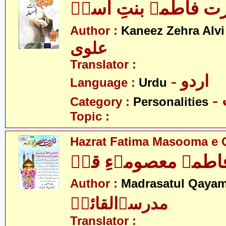
 فاطمہ بنتِ اسدؑ
-
Author :
Kaneez Zehra Alvi
علوی
Translator :
- اردو
Language :
Urdu
Category :
Personalities
Topic :
Hazrat Fatima Masooma e 
طمہ معصومہءِ قمؑ
Author :
Madrasatul Qayam
مدرسۃالقائمؑ
Translator :