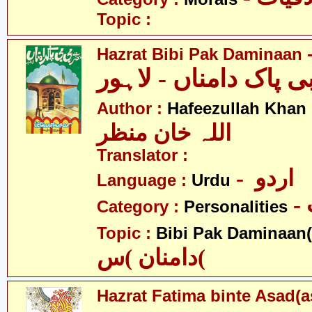
Topic :
Hazrat Bibi Pak Daminaan 
Author :
Hafeezullah Khan
اللہ خان منظر
Translator :
- اردو
Language :
Urdu
Category :
Personalities
Topic :
Bibi Pak Daminaan(
دامنان )س(
Hazrat Fatima binte Asad(a