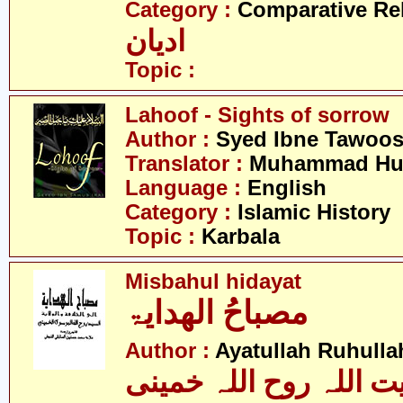
Category :
Comparative Re
ادیان
Topic :
Lahoof - Sights of sorrow
Author :
Syed Ibne Tawoo
Translator :
Muhammad Hus
Language :
English
Category :
Islamic History
Topic :
Karbala
Misbahul hidayat
مصباحُ الھدایۃ
Author :
Ayatullah Ruhull
یت اللہ روح اللہ خمینی