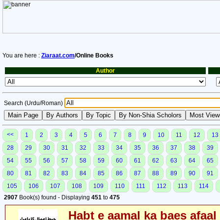
You are here :
Ziaraat.com
/Online Books
Author
Search (Urdu/Roman)
<<
1
2
3
4
5
6
7
8
9
10
11
12
13
28
29
30
31
32
33
34
35
36
37
38
39
54
55
56
57
58
59
60
61
62
63
64
65
80
81
82
83
84
85
86
87
88
89
90
91
105
106
107
108
109
110
111
112
113
114
2907
Book(s) found - Displaying
451
to
475
Habt e aamal ka baes afaal