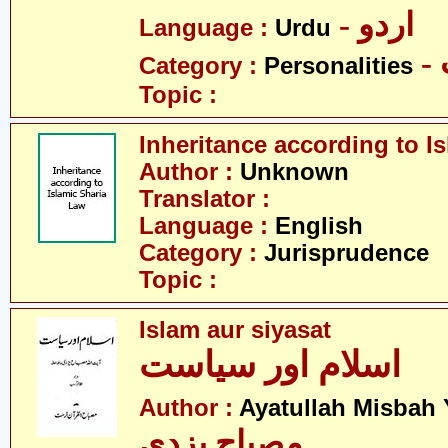
- اردو
Language :
Urdu
Category :
Personalities
Topic :
Inheritance according to I
Author :
Unknown
Translator :
Language :
English
Category :
Jurisprudence
Topic :
Islam aur siyasat
اسلام اور سیاست
Author :
Ayatullah Misbah 
مصباح یزدی