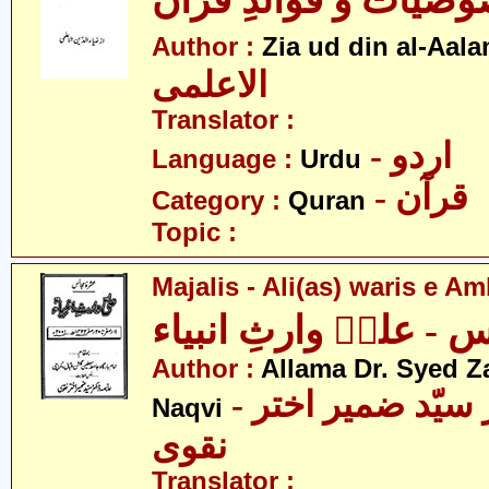
صیات و فوائدِ قرآن
Author :
Zia ud din al-Aala
الاعلمی
Translator :
- اردو
Language :
Urdu
- قرآن
Category :
Quran
Topic :
Majalis - Ali(as) waris e A
 - علیؑ وارثِ انبیاء
Author :
Allama Dr. Syed Z
- علامہ ڈاکٹر سیّد ضمیر اختر
Naqvi
نقوی
Translator :