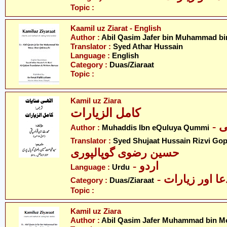
Topic :
Kaamil uz Ziarat - English
Author :
Abil Qasim Jafer bin Muhammad b
Translator :
Syed Athar Hussain
Language :
English
Category :
Duas/Ziaraat
Topic :
Kamil uz Ziara
کامل الزیارات
-
Author :
Muhaddis Ibn eQuluya Qummi
Translator :
Syed Shujaat Hussain Rizvi Gop
حسین رضوی گوپالپوری
- اردو
Language :
Urdu
- عا اور زیارات
Category :
Duas/Ziaraat
Topic :
Kamil uz Ziara
Author :
Abil Qasim Jafer Muhammad bin M