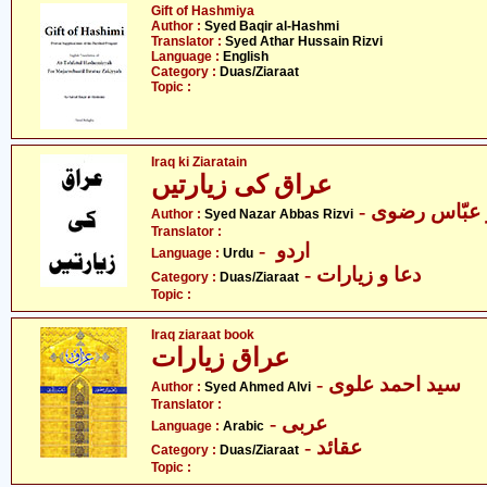
Gift of Hashmiya
Author :
Syed Baqir al-Hashmi
Translator :
Syed Athar Hussain Rizvi
Language :
English
Category :
Duas/Ziaraat
Topic :
Iraq ki Ziaratain
عراق کی زیارتیں
-  عبّاس رضوی
Author :
Syed Nazar Abbas Rizvi
Translator :
- اردو
Language :
Urdu
- دعا و زیارات
Category :
Duas/Ziaraat
Topic :
Iraq ziaraat book
عراق زیارات
- سید احمد علوی
Author :
Syed Ahmed Alvi
Translator :
- عربی
Language :
Arabic
- عقائد
Category :
Duas/Ziaraat
Topic :