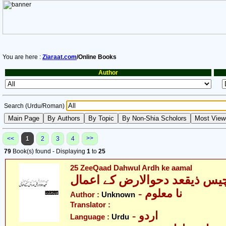
You are here :
Ziaraat.com
/Online Books
Author
Search (Urdu/Roman)
>>
<<
1
2
3
4
79
Book(s) found - Displaying
1
to
25
25 ZeeQaad Dahwul Ardh ke aamal
یس ذیقعد دحوالارض کے اعمال
- نا معلوم
Author :
Unknown
Translator :
- اردو
Language :
Urdu