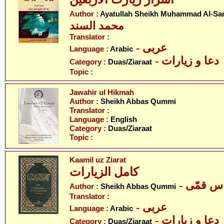
Author :
Ayatullah Sheikh Muhammad Al-Sa
محمد السند
Translator :
- عربی
Language :
Arabic
- دعا و زیارات
Category :
Duas/Ziaraat
Topic :
Jawahir ul Hikmah
Author :
Sheikh Abbas Qummi
Translator :
Language :
English
Category :
Duas/Ziaraat
Topic :
Kaamil uz Ziarat
کامل الزیارات
- س قمّی
Author :
Sheikh Abbas Qummi
Translator :
- عربی
Language :
Arabic
- دعا و زیارات
Category :
Duas/Ziaraat