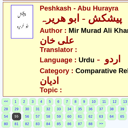
Peshkash - Abu Hurayra
پیشکش - ابو ھریرہ
Author :
Mir Murad Ali Kha
علی خان
Translator :
- اردو
Language :
Urdu
Category :
Comparative Re
ادیان
Topic :
<<
1
2
3
4
5
6
7
8
9
10
11
12
13
28
29
30
31
32
33
34
35
36
37
38
39
54
55
56
57
58
59
60
61
62
63
64
65
>>
80
81
82
83
84
85
86
87
88