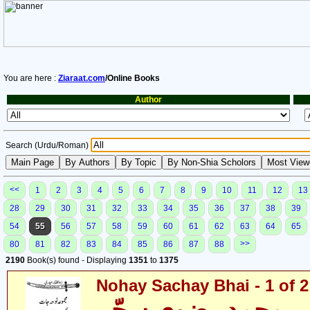
You are here :
Ziaraat.com
/Online Books
Author
Search (Urdu/Roman)
<<
1
2
3
4
5
6
7
8
9
10
11
12
13
28
29
30
31
32
33
34
35
36
37
38
39
54
55
56
57
58
59
60
61
62
63
64
65
>>
80
81
82
83
84
85
86
87
88
2190
Book(s) found - Displaying
1351
to
1375
Nohay Sachay Bhai - 1 of 2