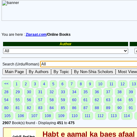
You are here :
Ziaraat.com
/Online Books
Author
Search (Urdu/Roman)
<<
1
2
3
4
5
6
7
8
9
10
11
12
13
28
29
30
31
32
33
34
35
36
37
38
39
54
55
56
57
58
59
60
61
62
63
64
65
80
81
82
83
84
85
86
87
88
89
90
91
105
106
107
108
109
110
111
112
113
114
2907
Book(s) found - Displaying
451
to
475
Habt e aamal ka baes afaal