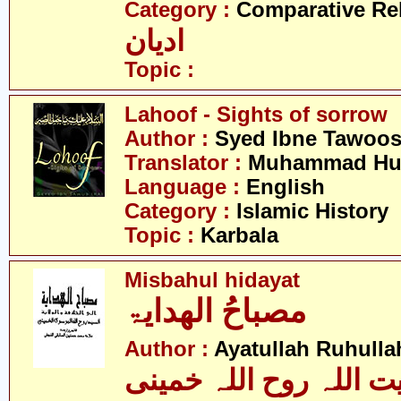
Category :
Comparative Re
ادیان
Topic :
Lahoof - Sights of sorrow
Author :
Syed Ibne Tawoo
Translator :
Muhammad Hus
Language :
English
Category :
Islamic History
Topic :
Karbala
Misbahul hidayat
مصباحُ الھدایۃ
Author :
Ayatullah Ruhull
یت اللہ روح اللہ خمینی