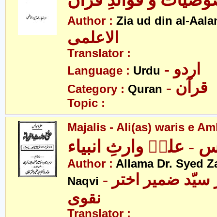
صیات و فوائدِ قرآن
Author :
Zia ud din al-Aala
الاعلمی
Translator :
- اردو
Language :
Urdu
- قرآن
Category :
Quran
Topic :
Majalis - Ali(as) waris e A
 - علیؑ وارثِ انبیاء
Author :
Allama Dr. Syed Z
- علامہ ڈاکٹر سیّد ضمیر اختر
Naqvi
نقوی
Translator :