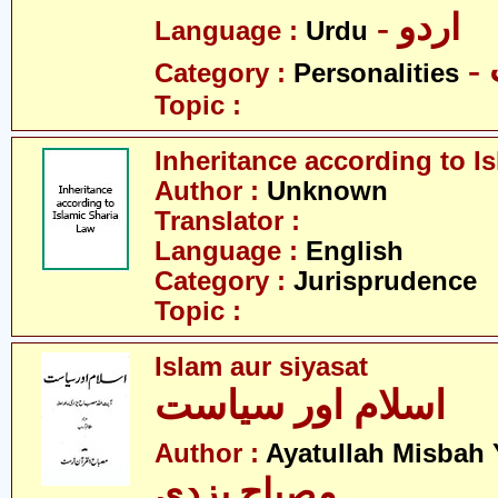
- اردو
Language :
Urdu
Category :
Personalities
Topic :
Inheritance according to I
Author :
Unknown
Translator :
Language :
English
Category :
Jurisprudence
Topic :
Islam aur siyasat
اسلام اور سیاست
Author :
Ayatullah Misbah 
مصباح یزدی