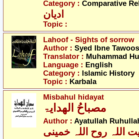
Category :
Comparative Re
ادیان
Topic :
Lahoof - Sights of sorrow
Author :
Syed Ibne Tawoo
Translator :
Muhammad Hus
Language :
English
Category :
Islamic History
Topic :
Karbala
Misbahul hidayat
مصباحُ الھدایۃ
Author :
Ayatullah Ruhull
یت اللہ روح اللہ خمینی