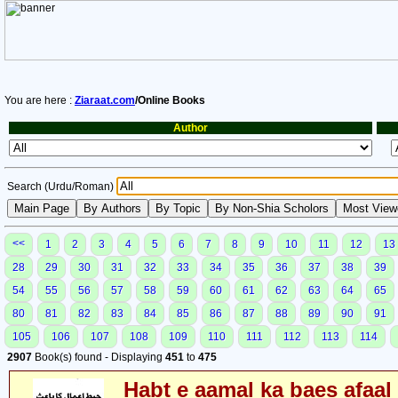
You are here :
Ziaraat.com
/Online Books
Author
Search (Urdu/Roman)
<<
1
2
3
4
5
6
7
8
9
10
11
12
13
28
29
30
31
32
33
34
35
36
37
38
39
54
55
56
57
58
59
60
61
62
63
64
65
80
81
82
83
84
85
86
87
88
89
90
91
105
106
107
108
109
110
111
112
113
114
2907
Book(s) found - Displaying
451
to
475
Habt e aamal ka baes afaal