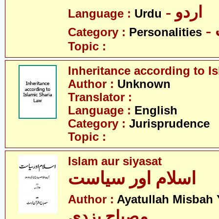
- اردو
Language :
Urdu
Category :
Personalities
Topic :
Inheritance according to I
Author :
Unknown
Translator :
Language :
English
Category :
Jurisprudence
Topic :
Islam aur siyasat
اسلام اور سیاست
Author :
Ayatullah Misbah 
مصباح یزدی