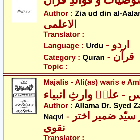
صیات و فوائدِ قرآن
Author :
Zia ud din al-Aala
الاعلمی
Translator :
- اردو
Language :
Urdu
- قرآن
Category :
Quran
Topic :
Majalis - Ali(as) waris e A
 - علیؑ وارثِ انبیاء
Author :
Allama Dr. Syed Z
- علامہ ڈاکٹر سیّد ضمیر اختر
Naqvi
نقوی
Translator :