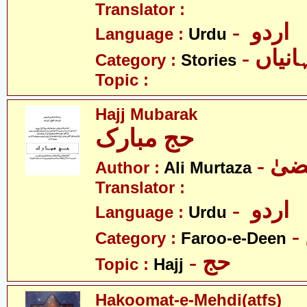
Translator :
- اردو
Language :
Urdu
- نیاں
Category :
Stories
Topic :
Hajj Mubarak
حج مبارک
Author :
Ali Murtaza
Translator :
- اردو
Language :
Urdu
Category :
Faroo-e-Deen
- حج
Topic :
Hajj
Hakoomat-e-Mehdi(atfs)