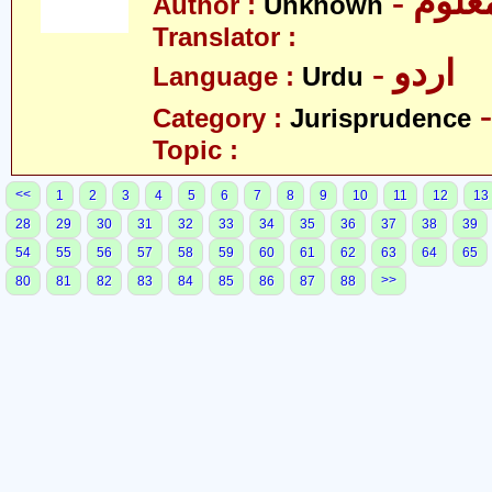
- علوم
Author :
Unknown
Translator :
- اردو
Language :
Urdu
Category :
Jurisprudence
Topic :
<<
1
2
3
4
5
6
7
8
9
10
11
12
13
28
29
30
31
32
33
34
35
36
37
38
39
54
55
56
57
58
59
60
61
62
63
64
65
>>
80
81
82
83
84
85
86
87
88