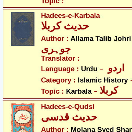
Topic :
Hadees-e-Karbala
حدیث کربلا
-
Author :
Allama Talib Johri
جوہری
Translator :
- اردو
Language :
Urdu
Category :
Islamic History
- کربلا
Topic :
Karbala
Hadees-e-Qudsi
حدیث قدسی
Author :
Molana Syed Sha