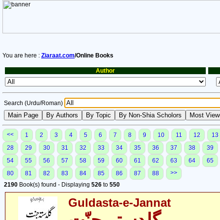
You are here :
Ziaraat.com
/Online Books
Author
Search (Urdu/Roman)
<<
1
2
3
4
5
6
7
8
9
10
11
12
13
28
29
30
31
32
33
34
35
36
37
38
39
54
55
56
57
58
59
60
61
62
63
64
65
>>
80
81
82
83
84
85
86
87
88
2190
Book(s) found - Displaying
526
to
550
Guldasta-e-Jannat