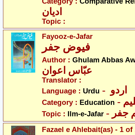
Category :
Comparative Re
ادیان
Topic :
Fayooz-e-Jafar
فیوض جفر
Author :
Ghulam Abbas A
عبّاس اعوان
Translator :
- اردو
Language :
Urdu
- یم
Category :
Education
- جفر
Topic :
Ilm-e-Jafar
Fazael e Ahlebait(as) - 1 of