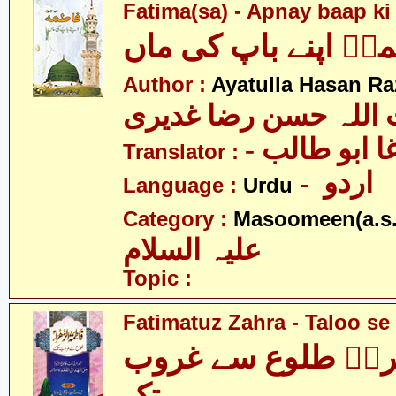
Fatima(sa) - Apnay baap k
ہؑ اپنے باپ کی ماں
Author :
Ayatulla Hasan Ra
 اللہ حسن رضا غدیری
- ا ابو طالب
Translator :
- اردو
Language :
Urdu
Category :
Masoomeen(a.s.
علیہ السلام
Topic :
Fatimatuz Zahra - Taloo se
راؑ طلوع سے غروب