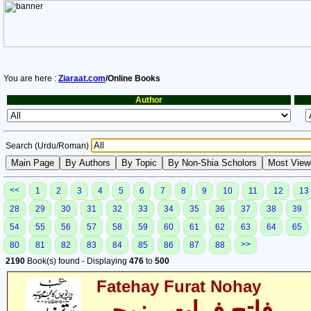
You are here :
Ziaraat.com
/Online Books
Author
Search (Urdu/Roman)
<<
1
2
3
4
5
6
7
8
9
10
11
12
13
28
29
30
31
32
33
34
35
36
37
38
39
54
55
56
57
58
59
60
61
62
63
64
65
>>
80
81
82
83
84
85
86
87
88
2190
Book(s) found - Displaying
476
to
500
Fatehay Furat Nohay