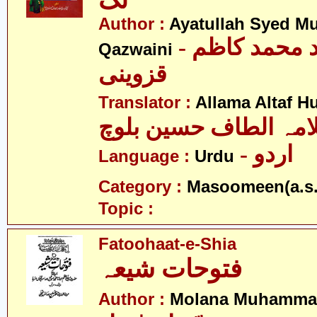
تک
Author :
Ayatullah Syed 
- آیت اللہ سید محمد کاظم
Qazwaini
قزوینی
Translator :
Allama Altaf H
امہ الطاف حسین بلوچ
- اردو
Language :
Urdu
Category :
Masoomeen(a.s.
Topic :
Fatoohaat-e-Shia
فتوحات شیعہ
Author :
Molana Muhammad