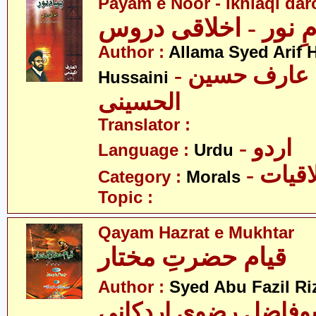
Payam e Noor - Ikhlaqi da
مِ نور - اخلاقی دروس
Author :
Allama Syed Arif H
- علامہ سید عارف حسین
Hussaini
الحسینی
Translator :
- اردو
Language :
Urdu
- قیات
Category :
Morals
Topic :
Qayam Hazrat e Mukhtar
قیام حضرتِ مختار
Author :
Syed Abu Fazil Ri
بوفاضل رضوی اردکانی