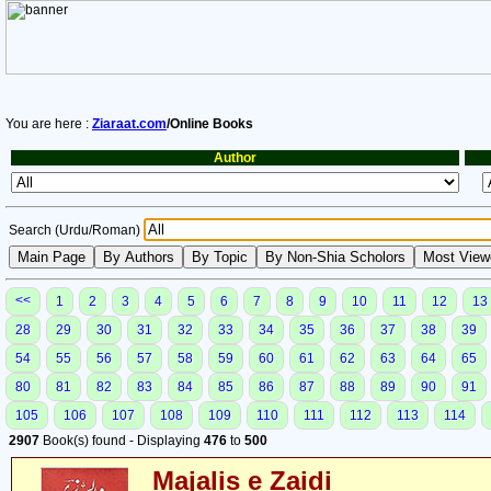
You are here :
Ziaraat.com
/Online Books
Author
Search (Urdu/Roman)
<<
1
2
3
4
5
6
7
8
9
10
11
12
13
28
29
30
31
32
33
34
35
36
37
38
39
54
55
56
57
58
59
60
61
62
63
64
65
80
81
82
83
84
85
86
87
88
89
90
91
105
106
107
108
109
110
111
112
113
114
2907
Book(s) found - Displaying
476
to
500
Majalis e Zaidi