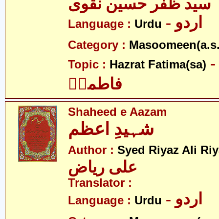
سید ظفر حسین نقوی
- اردو
Language :
Urdu
Category :
Masoomeen(a.s.
- ضرت
Topic :
Hazrat Fatima(sa)
فاطمہؑ
Shaheed e Aazam
شہیدِ اعظم
Author :
Syed Riyaz Ali Ri
علی ریاض
Translator :
- اردو
Language :
Urdu