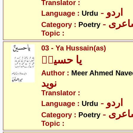
Translator :
- اردو
Language :
Urdu
- عری
Category :
Poetry
Topic :
03 - Ya Hussain(as)
یا حسینؑ
Author :
Meer Ahmed Nave
نوید
Translator :
- اردو
Language :
Urdu
- عری
Category :
Poetry
Topic :