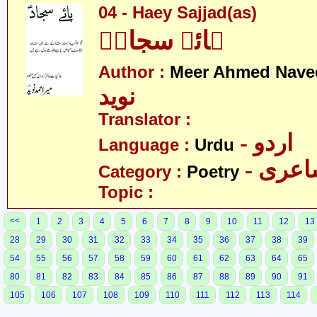
04 - Haey Sajjad(as)
ہائے سجادؑ
Author :
Meer Ahmed Nave
نوید
Translator :
- اردو
Language :
Urdu
- عری
Category :
Poetry
Topic :
<<
1
2
3
4
5
6
7
8
9
10
11
12
13
28
29
30
31
32
33
34
35
36
37
38
39
54
55
56
57
58
59
60
61
62
63
64
65
80
81
82
83
84
85
86
87
88
89
90
91
105
106
107
108
109
110
111
112
113
114