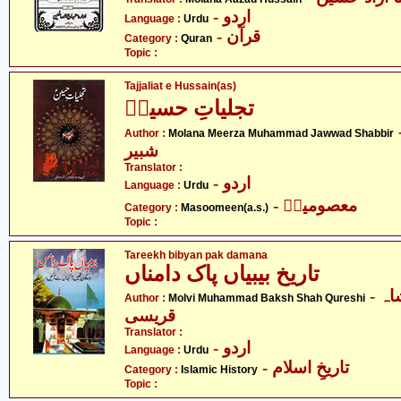
- اردو
Language :
Urdu
- قرآن
Category :
Quran
Topic :
Tajjaliat e Hussain(as)
تجلیاتِ حسینؑ
-  محمد جواد
Author :
Molana Meerza Muhammad Jawwad Shabbir
شبیر
Translator :
- اردو
Language :
Urdu
- معصومینؑ
Category :
Masoomeen(a.s.)
Topic :
Tareekh bibyan pak damana
تاریخ بیبیاں پاک دامناں
- مولوی محمد بخش شاہ
Author :
Molvi Muhammad Baksh Shah Qureshi
قریسی
Translator :
- اردو
Language :
Urdu
- تاریخِ اسلام
Category :
Islamic History
Topic :