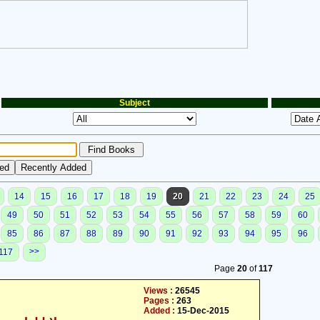
Subject
14
15
16
17
18
19
20
21
22
23
24
25
49
50
51
52
53
54
55
56
57
58
59
60
85
86
87
88
89
90
91
92
93
94
95
96
>>
117
Page
20
of
117
Views :
26545
Pages :
263
Added :
15-Dec-2015