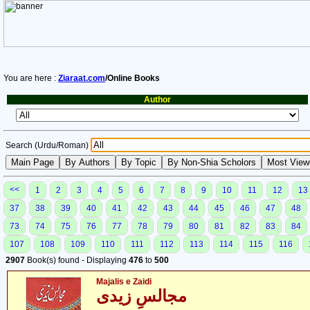
You are here :
Ziaraat.com
/Online Books
Author
Search (Urdu/Roman)
<<
1
2
3
4
5
6
7
8
9
10
11
12
13
37
38
39
40
41
42
43
44
45
46
47
48
73
74
75
76
77
78
79
80
81
82
83
84
107
108
109
110
111
112
113
114
115
116
2907
Book(s) found - Displaying
476
to
500
Majalis e Zaidi
مجالسِ زیدی