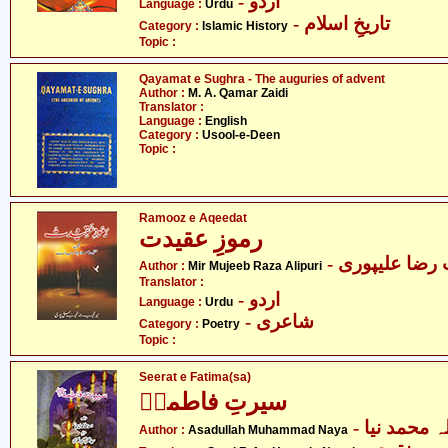
- اردو
Language :
Urdu
- تاریخِ اسلام
Category :
Islamic History
Topic :
Qayamat e Sughra - The auguries of advent
Author :
M. A. Qamar Zaidi
Translator :
Language :
English
Category :
Usool-e-Deen
Topic :
Ramooz e Aqeedat
رموزِ عقیدت
- رضا علیپوری
Author :
Mir Mujeeb Raza Alipuri
Translator :
- اردو
Language :
Urdu
- شاعری
Category :
Poetry
Topic :
Seerat e Fatima(sa)
سیرتِ فاطمہؑ
-  محمد نیا
Author :
Asadullah Muhammad Naya