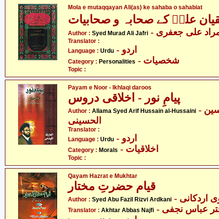
Mola e mutaqqayan Ali(as) ke sahaba o sahabiat
قیان علیؑ کے صحابہ و صحابیات
- راد علی جعفری
Author :
Syed Murad Ali Jafri
Translator :
- اردو
Language :
Urdu
- شخصیات
Category :
Personalities
Topic :
Payam e Noor - Ikhlaqi daroos
پیامِ نور - اخلاقی دروس
- علامہ سید عارف حسین
Author :
Allama Syed Arif Hussain al-Hussaini
الحسینی
Translator :
- اردو
Language :
Urdu
- اخلاقیات
Category :
Morals
Topic :
Qayam Hazrat e Mukhtar
قیام حضرتِ مختار
- اردکانی
Author :
Syed Abu Fazil Rizvi Ardkani
- تر عباس نجفی
Translator :
Akhtar Abbas Najfi