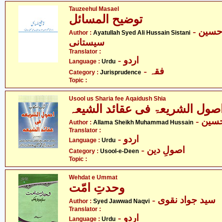
Tauzeehul Masael
توضیح المسائل
- آیت اللہ سیّد علی حسین
Author :
Ayatullah Syed Ali Hussain Sistani
سیستانی
Translator :
- اردو
Language :
Urdu
- فقہ
Category :
Jurisprudence
Topic :
Usool us Sharia fee Aqaidush Shia
صول الشریعۃ فی عقائد الشیعہ
- ین
Author :
Allama Sheikh Muhammad Hussain
Translator :
- اردو
Language :
Urdu
- اصولِ دین
Category :
Usool-e-Deen
Topic :
Wehdat e Ummat
وحدتِ امّت
- سید جواد نقوی
Author :
Syed Jawwad Naqvi
Translator :
- اردو
Language :
Urdu