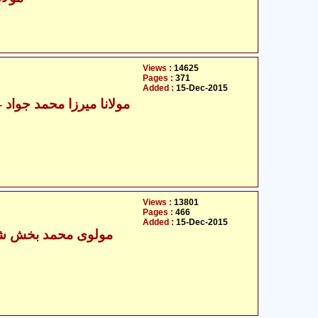
Views :
14625
Pages :
371
Added :
15-Dec-2015
مولانا میرزا
Views :
13801
Pages :
466
Added :
15-Dec-2015