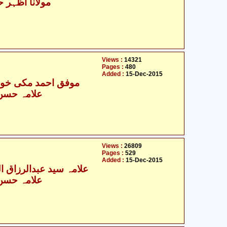
مولانا اظہر ح
Views :
14321
Pages :
480
Added :
15-Dec-2015
موفق احمد مکی خوار
علامہ حسن ر
Views :
26809
Pages :
529
Added :
15-Dec-2015
علامہ سید عبدالرزاق الم
علامہ حسن ر