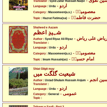
- ن نقوی
Translator :
Syed Zafar Hussain Naqvi
- اردو
Language :
Urdu
- معصومینؑ
Category :
Masoomeen(a.s.)
- حضرت فاطمہؑ
Topic :
Hazrat Fatima(sa)
Shaheed e Aazam
شہیدِ اعظم
- یاض علی ریاض
Author :
Syed Riyaz Ali Riyaz
Translator :
- اردو
Language :
Urdu
- معصومینؑ
Category :
Masoomeen(a.s.)
- امام حسینؑ
Topic :
Imam Hussain(as)
Shiat Gilgit may
شیعیت گلگت میں
- ین انجم
Author :
Ustad Ghulam Hussain Anjum
Translator :
- اردو
Language :
Urdu
- عمومی
Category :
General
Topic :
Tafseer e Saafi - Part 3