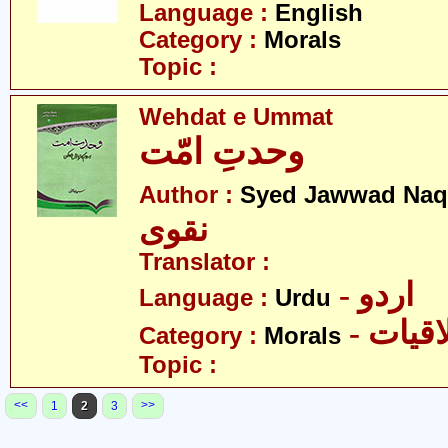
Language :
English
Category :
Morals
Topic :
Wehdat e Ummat
وحدتِ امّت
Author :
Syed Jawwad Naq
نقوی
Translator :
- اردو
Language :
Urdu
- قیات
Category :
Morals
Topic :
<<
>>
1
2
3