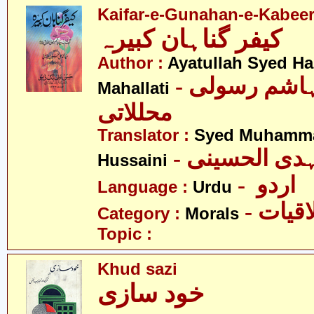
Kaifar-e-Gunahan-e-Kabee
کیفر گناہان کبیرہ
Author :
Ayatullah Syed H
- آیت اللہ سیّد ہاشم رسولی
Mahallati
محللاتی
Translator :
Syed Muhammad
- دی الحسینی
Hussaini
- اردو
Language :
Urdu
- قیات
Category :
Morals
Topic :
Khud sazi
خود سازی