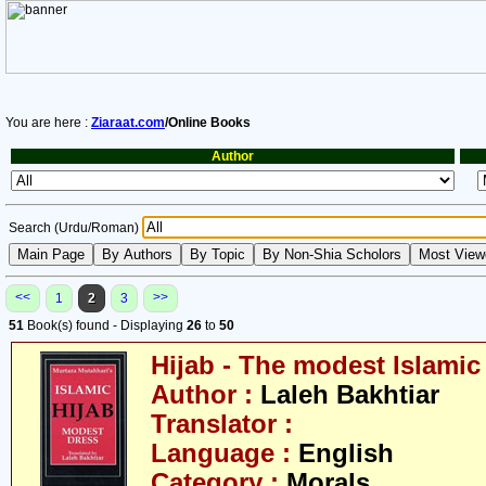
You are here :
Ziaraat.com
/Online Books
Author
Search (Urdu/Roman)
<<
>>
1
2
3
51
Book(s) found - Displaying
26
to
50
Hijab - The modest Islamic
Author :
Laleh Bakhtiar
Translator :
Language :
English
Category :
Morals