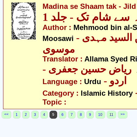
Madina se Shaam tak - Jild
 سے شام تک - جلد 1
Author :
Mehmood bin al-
- محمود بن السید مہدی
Moosawi
موسوی
Translator :
Allama Syed Ri
-  ریاض حسین جعفری
- اردو
Language :
Urdu
Category :
Islamic History
Topic :
<<
>>
1
2
3
4
5
6
7
8
9
10
11