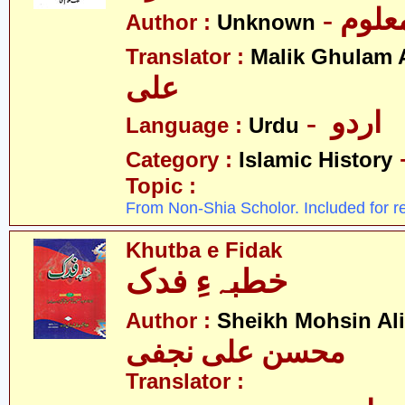
- علوم
Author :
Unknown
Translator :
Malik Ghulam A
علی
- اردو
Language :
Urdu
Category :
Islamic History
Topic :
From Non-Shia Scholor. Included for r
Khutba e Fidak
خطبہءِ فدک
Author :
Sheikh Mohsin Ali
محسن علی نجفی
Translator :