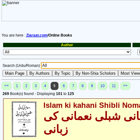
You are here :
Ziaraat.com
/Online Books
Author
Search (Urdu/Roman)
<<
>>
1
2
3
4
5
6
7
8
9
10
11
269
Book(s) found - Displaying
101
to
125
Islam ki kahani Shibli Nom
انی شبلی نعمانی کی
زبانی