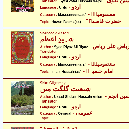
- ن نقوی
Translator :
Syed Zafar Hussain Naqvi
- اردو
Language :
Urdu
- معصومینؑ
Category :
Masoomeen(a.s.)
- حضرت فاطمہؑ
Topic :
Hazrat Fatima(sa)
Shaheed e Aazam
شہیدِ اعظم
- یاض علی ریاض
Author :
Syed Riyaz Ali Riyaz
Translator :
- اردو
Language :
Urdu
- معصومینؑ
Category :
Masoomeen(a.s.)
- امام حسینؑ
Topic :
Imam Hussain(as)
Shiat Gilgit may
شیعیت گلگت میں
- ین انجم
Author :
Ustad Ghulam Hussain Anjum
Translator :
- اردو
Language :
Urdu
- عمومی
Category :
General
Topic :
Tafseer e Saafi - Part 3