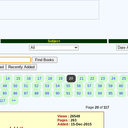
Subject
14
15
16
17
18
19
20
21
22
23
24
25
49
50
51
52
53
54
55
56
57
58
59
60
85
86
87
88
89
90
91
92
93
94
95
96
>>
117
Page
20
of
117
Views :
26549
Pages :
263
Added :
15-Dec-2015