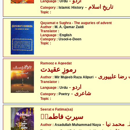
- اردو
Language :
Urdu
- تاریخِ اسلام
Category :
Islamic History
Topic :
Qayamat e Sughra - The auguries of advent
Author :
M. A. Qamar Zaidi
Translator :
Language :
English
Category :
Usool-e-Deen
Topic :
Ramooz e Aqeedat
رموزِ عقیدت
- رضا علیپوری
Author :
Mir Mujeeb Raza Alipuri
Translator :
- اردو
Language :
Urdu
- شاعری
Category :
Poetry
Topic :
Seerat e Fatima(sa)
سیرتِ فاطمہؑ
-  محمد نیا
Author :
Asadullah Muhammad Naya