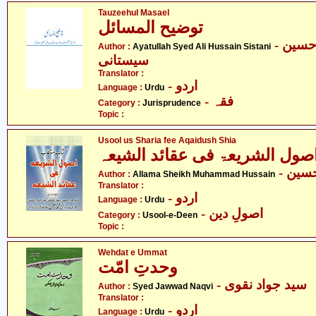
Tauzeehul Masael
توضیح المسائل
- آیت اللہ سیّد علی حسین
Author :
Ayatullah Syed Ali Hussain Sistani
سیستانی
Translator :
- اردو
Language :
Urdu
- فقہ
Category :
Jurisprudence
Topic :
Usool us Sharia fee Aqaidush Shia
صول الشریعۃ فی عقائد الشیعہ
- ین
Author :
Allama Sheikh Muhammad Hussain
Translator :
- اردو
Language :
Urdu
- اصولِ دین
Category :
Usool-e-Deen
Topic :
Wehdat e Ummat
وحدتِ امّت
- سید جواد نقوی
Author :
Syed Jawwad Naqvi
Translator :
- اردو
Language :
Urdu