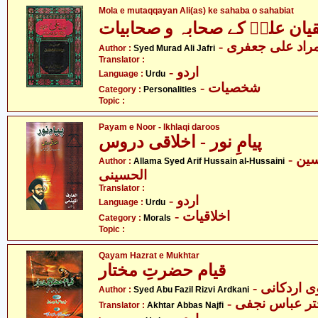
Mola e mutaqqayan Ali(as) ke sahaba o sahabiat
قیان علیؑ کے صحابہ و صحابیات
- راد علی جعفری
Author :
Syed Murad Ali Jafri
Translator :
- اردو
Language :
Urdu
- شخصیات
Category :
Personalities
Topic :
Payam e Noor - Ikhlaqi daroos
پیامِ نور - اخلاقی دروس
- علامہ سید عارف حسین
Author :
Allama Syed Arif Hussain al-Hussaini
الحسینی
Translator :
- اردو
Language :
Urdu
- اخلاقیات
Category :
Morals
Topic :
Qayam Hazrat e Mukhtar
قیام حضرتِ مختار
- اردکانی
Author :
Syed Abu Fazil Rizvi Ardkani
- تر عباس نجفی
Translator :
Akhtar Abbas Najfi