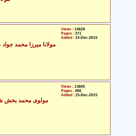
Views :
14629
Pages :
371
Added :
15-Dec-2015
مولانا میرزا
Views :
13805
Pages :
466
Added :
15-Dec-2015