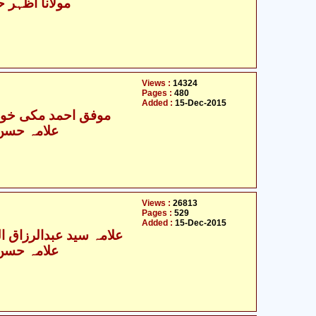
مولانا اظہر ح
Views :
14324
Pages :
480
Added :
15-Dec-2015
موفق احمد مکی خوار
علامہ حسن ر
Views :
26813
Pages :
529
Added :
15-Dec-2015
علامہ سید عبدالرزاق الم
علامہ حسن ر