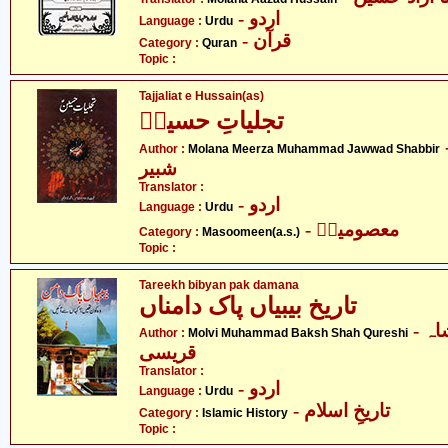
- اردو
Language :
Urdu
- قرآن
Category :
Quran
Topic :
Tajjaliat e Hussain(as)
تجلیاتِ حسینؑ
-  محمد جواد
Author :
Molana Meerza Muhammad Jawwad Shabbir
شبیر
Translator :
- اردو
Language :
Urdu
- معصومینؑ
Category :
Masoomeen(a.s.)
Topic :
Tareekh bibyan pak damana
تاریخ بیبیاں پاک دامناں
- مولوی محمد بخش شاہ
Author :
Molvi Muhammad Baksh Shah Qureshi
قریسی
Translator :
- اردو
Language :
Urdu
- تاریخِ اسلام
Category :
Islamic History
Topic :