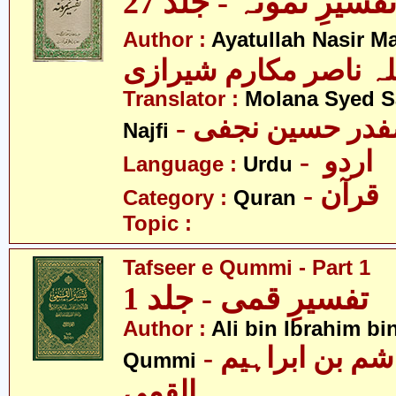
فسیرِ نمونہ - جلد 27
Author :
Ayatullah Nasir M
لہ ناصر مکارم شیرازی
Translator :
Molana Syed S
- صفدر حسین نجفی
Najfi
- اردو
Language :
Urdu
- قرآن
Category :
Quran
Topic :
Tafseer e Qummi - Part 1
تفسیرِ قمی - جلد 1
Author :
Ali bin Ibrahim b
- علی بن ہاشم بن ابراہیم
Qummi
القمی