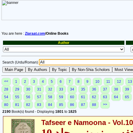
You are here :
Ziaraat.com
/Online Books
Author
Search (Urdu/Roman)
<<
1
2
3
4
5
6
7
8
9
10
11
12
13
28
29
30
31
32
33
34
35
36
37
38
39
54
55
56
57
58
59
60
61
62
63
64
65
>>
80
81
82
83
84
85
86
87
88
2190
Book(s) found - Displaying
1801
to
1825
Tafseer e Namoona - Vol.10