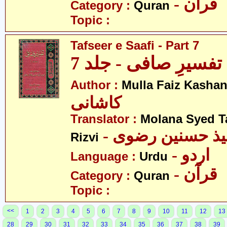
- قرآن
Category :
Quran
Topic :
Tafseer e Saafi - Part 7
تفسیرِ صافی - جلد 7
Author :
Mulla Faiz Kashan
کاشانی
Translator :
Molana Syed T
- میذ حسنین رضوی
Rizvi
- اردو
Language :
Urdu
- قرآن
Category :
Quran
Topic :
<<
1
2
3
4
5
6
7
8
9
10
11
12
13
28
29
30
31
32
33
34
35
36
37
38
39