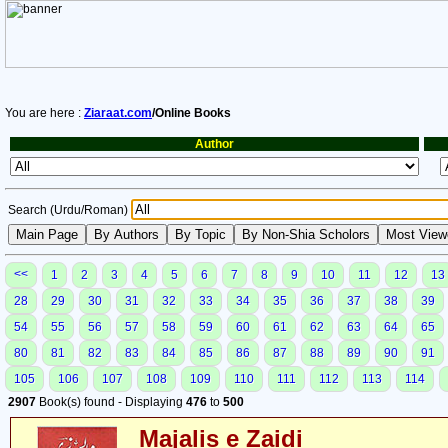
You are here :
Ziaraat.com
/Online Books
Author
Search (Urdu/Roman)
<<
1
2
3
4
5
6
7
8
9
10
11
12
13
28
29
30
31
32
33
34
35
36
37
38
39
54
55
56
57
58
59
60
61
62
63
64
65
80
81
82
83
84
85
86
87
88
89
90
91
105
106
107
108
109
110
111
112
113
114
2907
Book(s) found - Displaying
476
to
500
Majalis e Zaidi