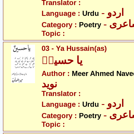
Translator :
- اردو
Language :
Urdu
- عری
Category :
Poetry
Topic :
03 - Ya Hussain(as)
یا حسینؑ
Author :
Meer Ahmed Nave
نوید
Translator :
- اردو
Language :
Urdu
- عری
Category :
Poetry
Topic :