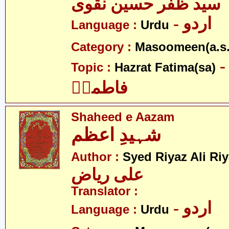
سید ظفر حسین نقوی
- اردو
Language :
Urdu
Category :
Masoomeen(a.s.
- ضرت
Topic :
Hazrat Fatima(sa)
فاطمہؑ
Shaheed e Aazam
شہیدِ اعظم
Author :
Syed Riyaz Ali Ri
علی ریاض
Translator :
- اردو
Language :
Urdu