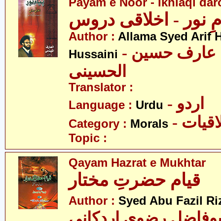
Payam e Noor - Ikhlaqi da
مِ نور - اخلاقی دروس
Author :
Allama Syed Arif H
- علامہ سید عارف حسین
Hussaini
الحسینی
Translator :
- اردو
Language :
Urdu
- قیات
Category :
Morals
Topic :
Qayam Hazrat e Mukhtar
قیام حضرتِ مختار
Author :
Syed Abu Fazil Ri
بوفاضل رضوی اردکانی