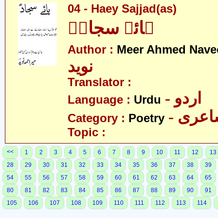
04 - Haey Sajjad(as)
ہائے سجادؑ
Author :
Meer Ahmed Nave
نوید
Translator :
- اردو
Language :
Urdu
- عری
Category :
Poetry
Topic :
<<
1
2
3
4
5
6
7
8
9
10
11
12
13
28
29
30
31
32
33
34
35
36
37
38
39
54
55
56
57
58
59
60
61
62
63
64
65
80
81
82
83
84
85
86
87
88
89
90
91
105
106
107
108
109
110
111
112
113
114