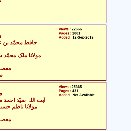
- سیّد حسن امداد
Views :
22666
Pages :
1001
م
Added :
12-Sep-2019
مولانا ملک محمّد ش
- معصومین علیہ السلام
مع
Views :
25365
Pages :
431
م
Added :
Not Available
آیت اللہ سیّد احمد م
مولانا ناظم حسین
- معصومین علیہ السلام