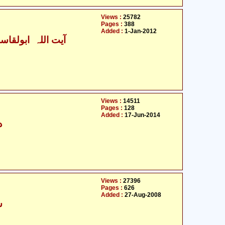
Views :
25782
Pages :
388
Added :
1-Jan-2012
آیت اللہ ابولقاسم
Views :
14511
Pages :
128
Added :
17-Jun-2014
د
Views :
27396
Pages :
626
Added :
27-Aug-2008
ش