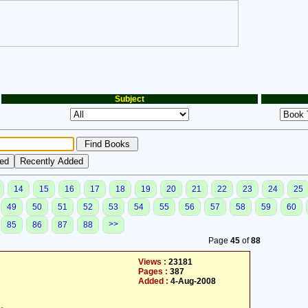
Subject
14
15
16
17
18
19
20
21
22
23
24
25
49
50
51
52
53
54
55
56
57
58
59
60
>>
85
86
87
88
Page
45
of
88
Views :
23181
Pages :
387
Added :
4-Aug-2008