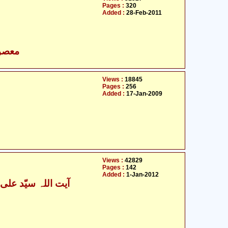
Pages :
320
Added :
28-Feb-2011
- معصومین علیہ السلام
Views :
18845
Pages :
256
Added :
17-Jan-2009
Views :
42829
Pages :
142
Added :
1-Jan-2012
آیت اللہ سیّد علی خ