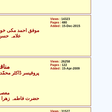
Views :
14323
Pages :
480
Added :
15-Dec-2015
موفق احمد مکی خوار
علامہ حسن ر
Views :
26258
Pages :
122
مناق
Added :
15-Apr-2009
- معصومین علیہ السلام
حضرت فاطمہ زھرا سلام
Views :
31527