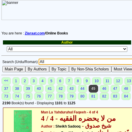
You are here :
Ziaraat.com
/Online Books
Author
Search (Urdu/Roman)
<<
1
2
3
4
5
6
7
8
9
10
11
12
13
37
38
39
40
41
42
43
44
45
46
47
48
73
74
75
76
77
78
79
80
81
82
83
84
2190
Book(s) found - Displaying
1101
to
1125
Man La Yahduruhul Faqeeh - 4 of 4
من لا يحضره الفقيه - 4 / 4
- شیخ صدوق
Author :
Sheikh Sadooq