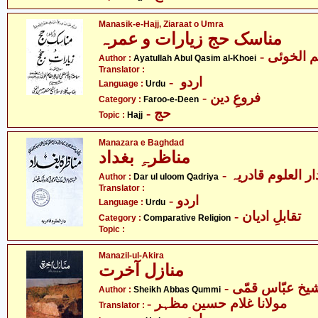
Manasik-e-Hajj, Ziaraat o Umra
مناسک حج زیارات و عمرہ
-  الخوئی
Author :
Ayatullah Abul Qasim al-Khoei
Translator :
- اردو
Language :
Urdu
- فروعِ دین
Category :
Faroo-e-Deen
- حج
Topic :
Hajj
Manazara e Baghdad
مناظرہِ بغداد
- ار العلوم قادریہ
Author :
Dar ul uloom Qadriya
Translator :
- اردو
Language :
Urdu
- تقابلِ ادیان
Category :
Comparative Religion
Topic :
Manazil-ul-Akira
منازل آخرت
- یخ عبّاس قمّی
Author :
Sheikh Abbas Qummi
- مولانا غلام حسین مظہر
Translator :