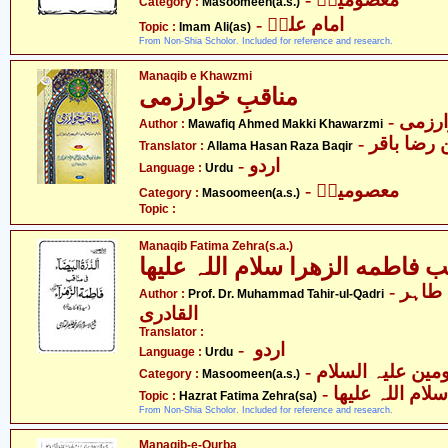
Category :
Masoomeen(a.s.)
- امام علیؑ
Topic :
Imam Ali(as)
From Non-Shia Scholor. Included for reference and research.
Manaqib e Khawzmi
مناقبِ خوارزمی
- زمی
Author :
Mawafiq Ahmed Makki Khawarzmi
- ضا باقر
Translator :
Allama Hasan Raza Baqir
- اردو
Language :
Urdu
- معصومینؑ
Category :
Masoomeen(a.s.)
Topic :
Manaqib Fatima Zehra(s.a.)
ب فاطمه الزھرا سلام اللہ علیھا
- پروفیسر ڈاکٹر محمّد طاہر
Author :
Prof. Dr. Muhammad Tahir-ul-Qadri
القادری
Translator :
- اردو
Language :
Urdu
Category :
Masoomeen(a.s.)
-  اللہ علیھا
Topic :
Hazrat Fatima Zehra(sa)
From Non-Shia Scholor. Included for reference and research.
Manaqib-e-Qurba