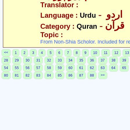
Translator :
- اردو
Language :
Urdu
- قرآن
Category :
Quran
Topic :
From Non-Shia Scholor. Included for r
<<
1
2
3
4
5
6
7
8
9
10
11
12
13
28
29
30
31
32
33
34
35
36
37
38
39
54
55
56
57
58
59
60
61
62
63
64
65
>>
80
81
82
83
84
85
86
87
88