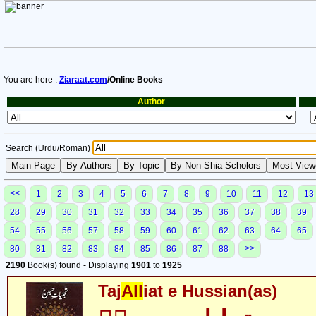
You are here :
Ziaraat.com
/Online Books
Author
Search (Urdu/Roman)
<<
1
2
3
4
5
6
7
8
9
10
11
12
13
28
29
30
31
32
33
34
35
36
37
38
39
54
55
56
57
58
59
60
61
62
63
64
65
>>
80
81
82
83
84
85
86
87
88
2190
Book(s) found - Displaying
1901
to
1925
Taj
All
iat e Hussian(as)