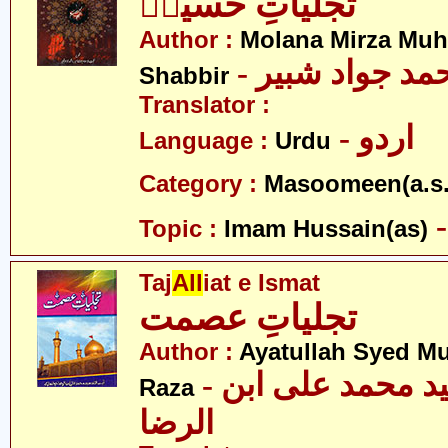
تجلیاتِ حسینؑ
Author :
Molana Mirza M
- مد جواد شبیر
Shabbir
Translator :
- اردو
Language :
Urdu
Category :
Masoomeen(a.s.
Topic :
Imam Hussain(as)
Taj
All
iat e Ismat
تجلیاتِ عصمت
Author :
Ayatullah Syed M
- آیت اللہ سید محمد علی ابن
Raza
الرضا