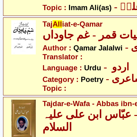
- یؑ
Topic :
Imam Ali(as)
Taj
All
iat-e-Qamar
یات قمر - غم جاوداں
-
Author :
Qamar Jalalwi
Translator :
- اردو
Language :
Urdu
- عری
Category :
Poetry
Topic :
Tajdar-e-Wafa - Abbas ibn-e
- عبّاس ابن علی علیہ
السلام