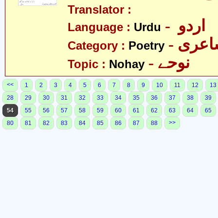
Translator :
- اردو
Language :
Urdu
- عری
Category :
Poetry
- نوحے
Topic :
Nohay
<<
1
2
3
4
5
6
7
8
9
10
11
12
13
28
29
30
31
32
33
34
35
36
37
38
39
54
55
56
57
58
59
60
61
62
63
64
65
>>
80
81
82
83
84
85
86
87
88