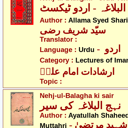
البلاغہ - اردو ٹیکسٹ
Author :
Allama Syed Shari
سیّد شریف رضی
Translator :
- اردو
Language :
Urdu
Category :
Lectures of Imam
ارشادات امام علیؑ
Topic :
Nehj-ul-Balagha ki sair
نہج البلاغہ کی سیر
Author :
Ayatullah Shahee
- آیت اللہ شہید مرتضیٰ
Muttahri