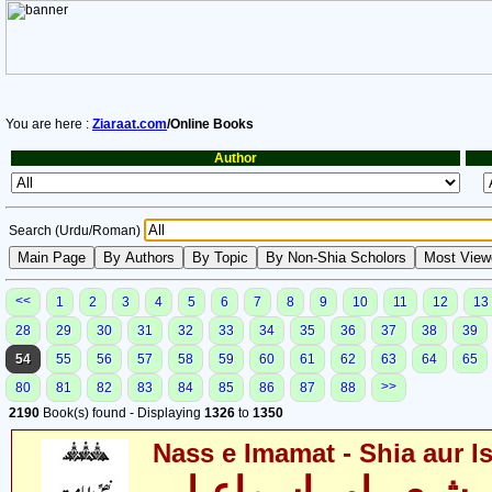
You are here :
Ziaraat.com
/Online Books
Author
Search (Urdu/Roman)
<<
1
2
3
4
5
6
7
8
9
10
11
12
13
28
29
30
31
32
33
34
35
36
37
38
39
54
55
56
57
58
59
60
61
62
63
64
65
>>
80
81
82
83
84
85
86
87
88
2190
Book(s) found - Displaying
1326
to
1350
Nass e Imamat - Shia aur Is