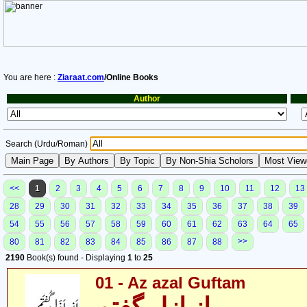
You are here :
Ziaraat.com
/Online Books
Author
Search (Urdu/Roman)
<<
1
2
3
4
5
6
7
8
9
10
11
12
13
28
29
30
31
32
33
34
35
36
37
38
39
54
55
56
57
58
59
60
61
62
63
64
65
>>
80
81
82
83
84
85
86
87
88
2190
Book(s) found - Displaying
1
to
25
01 - Az azal Guftam