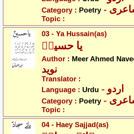
- عری
Category :
Poetry
Topic :
03 - Ya Hussain(as)
یا حسینؑ
Author :
Meer Ahmed Nave
نوید
Translator :
- اردو
Language :
Urdu
- عری
Category :
Poetry
Topic :
04 - Haey Sajjad(as)