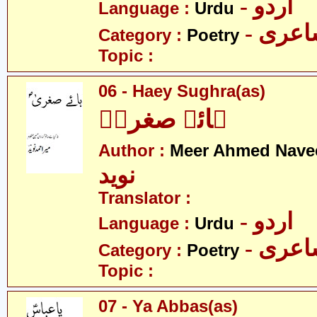
- اردو
Language :
Urdu
- عری
Category :
Poetry
Topic :
06 - Haey Sughra(as)
ہائے صغراؑ
Author :
Meer Ahmed Nave
نوید
Translator :
- اردو
Language :
Urdu
- عری
Category :
Poetry
Topic :
07 - Ya Abbas(as)