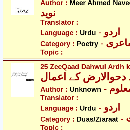
Author :
Meer Ahmed Nave
نوید
Translator :
- اردو
Language :
Urdu
- عری
Category :
Poetry
Topic :
25 ZeeQaad Dahwul Ardh k
دحوالارض کے اعمال
- علوم
Author :
Unknown
Translator :
- اردو
Language :
Urdu
-
Category :
Duas/Ziaraat
Topic :