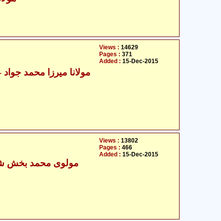
Views :
14629
Pages :
371
Added :
15-Dec-2015
مولانا میرزا
Views :
13802
Pages :
466
Added :
15-Dec-2015