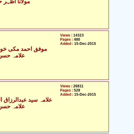
مولانا اظہر ح
Views :
14323
Pages :
480
Added :
15-Dec-2015
موفق احمد مکی خوار
علامہ حسن ر
Views :
26811
Pages :
529
Added :
15-Dec-2015
علامہ سید عبدالرزاق الم
علامہ حسن ر