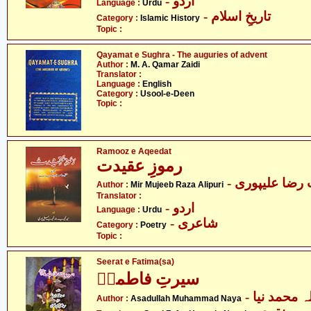
- اردو
Language :
Urdu
- تاریخِ اسلام
Category :
Islamic History
Topic :
Qayamat e Sughra - The auguries of advent
Author :
M. A. Qamar Zaidi
Translator :
Language :
English
Category :
Usool-e-Deen
Topic :
Ramooz e Aqeedat
رموزِ عقیدت
- رضا علیپوری
Author :
Mir Mujeeb Raza Alipuri
Translator :
- اردو
Language :
Urdu
- شاعری
Category :
Poetry
Topic :
Seerat e Fatima(sa)
سیرتِ فاطمہؑ
-  محمد نیا
Author :
Asadullah Muhammad Naya