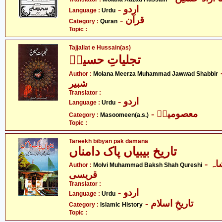
- اردو
Language :
Urdu
- قرآن
Category :
Quran
Topic :
Tajjaliat e Hussain(as)
تجلیاتِ حسینؑ
-  محمد جواد
Author :
Molana Meerza Muhammad Jawwad Shabbir
شبیر
Translator :
- اردو
Language :
Urdu
- معصومینؑ
Category :
Masoomeen(a.s.)
Topic :
Tareekh bibyan pak damana
تاریخ بیبیاں پاک دامناں
- مولوی محمد بخش شاہ
Author :
Molvi Muhammad Baksh Shah Qureshi
قریسی
Translator :
- اردو
Language :
Urdu
- تاریخِ اسلام
Category :
Islamic History
Topic :