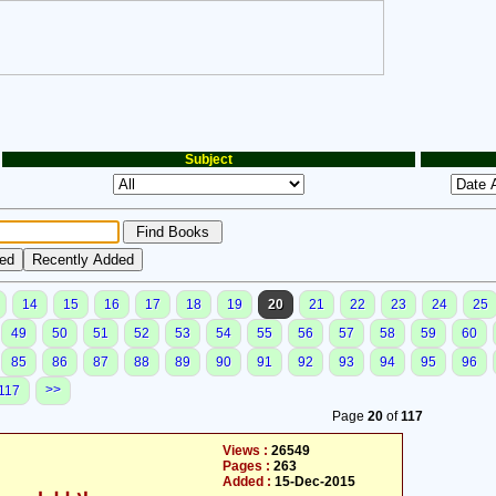
Subject
14
15
16
17
18
19
20
21
22
23
24
25
49
50
51
52
53
54
55
56
57
58
59
60
85
86
87
88
89
90
91
92
93
94
95
96
>>
117
Page
20
of
117
Views :
26549
Pages :
263
Added :
15-Dec-2015