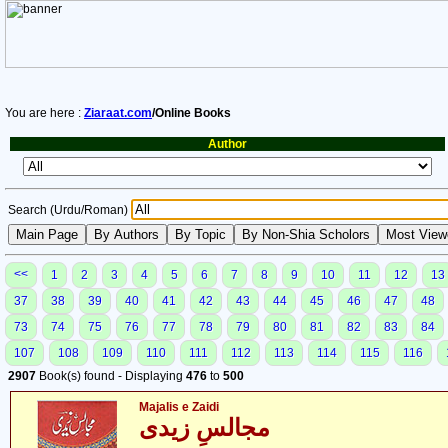
You are here :
Ziaraat.com
/Online Books
Author
Search (Urdu/Roman)
<<
1
2
3
4
5
6
7
8
9
10
11
12
13
37
38
39
40
41
42
43
44
45
46
47
48
73
74
75
76
77
78
79
80
81
82
83
84
107
108
109
110
111
112
113
114
115
116
2907
Book(s) found - Displaying
476
to
500
Majalis e Zaidi
مجالسِ زیدی