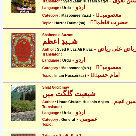
- ن نقوی
Translator :
Syed Zafar Hussain Naqvi
- اردو
Language :
Urdu
- معصومینؑ
Category :
Masoomeen(a.s.)
- حضرت فاطمہؑ
Topic :
Hazrat Fatima(sa)
Shaheed e Aazam
شہیدِ اعظم
- یاض علی ریاض
Author :
Syed Riyaz Ali Riyaz
Translator :
- اردو
Language :
Urdu
- معصومینؑ
Category :
Masoomeen(a.s.)
- امام حسینؑ
Topic :
Imam Hussain(as)
Shiat Gilgit may
شیعیت گلگت میں
- ین انجم
Author :
Ustad Ghulam Hussain Anjum
Translator :
- اردو
Language :
Urdu
- عمومی
Category :
General
Topic :
Tafseer e Saafi - Part 3