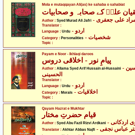
Mola e mutaqqayan Ali(as) ke sahaba o sahabiat
قیان علیؑ کے صحابہ و صحابیات
- راد علی جعفری
Author :
Syed Murad Ali Jafri
Translator :
- اردو
Language :
Urdu
- شخصیات
Category :
Personalities
Topic :
Payam e Noor - Ikhlaqi daroos
پیامِ نور - اخلاقی دروس
- علامہ سید عارف حسین
Author :
Allama Syed Arif Hussain al-Hussaini
الحسینی
Translator :
- اردو
Language :
Urdu
- اخلاقیات
Category :
Morals
Topic :
Qayam Hazrat e Mukhtar
قیام حضرتِ مختار
- اردکانی
Author :
Syed Abu Fazil Rizvi Ardkani
- تر عباس نجفی
Translator :
Akhtar Abbas Najfi