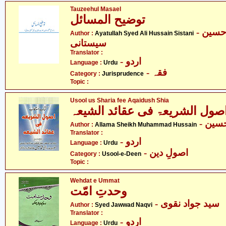
Tauzeehul Masael
توضیح المسائل
- آیت اللہ سیّد علی حسین
Author :
Ayatullah Syed Ali Hussain Sistani
سیستانی
Translator :
- اردو
Language :
Urdu
- فقہ
Category :
Jurisprudence
Topic :
Usool us Sharia fee Aqaidush Shia
صول الشریعۃ فی عقائد الشیعہ
- ین
Author :
Allama Sheikh Muhammad Hussain
Translator :
- اردو
Language :
Urdu
- اصولِ دین
Category :
Usool-e-Deen
Topic :
Wehdat e Ummat
وحدتِ امّت
- سید جواد نقوی
Author :
Syed Jawwad Naqvi
Translator :
- اردو
Language :
Urdu