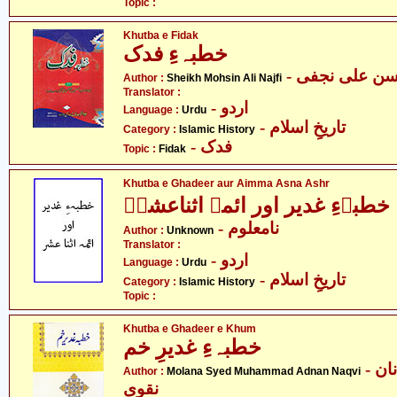
Topic :
Khutba e Fidak
خطبہءِ فدک
- ن علی نجفی
Author :
Sheikh Mohsin Ali Najfi
Translator :
- اردو
Language :
Urdu
- تاریخِ اسلام
Category :
Islamic History
- فدک
Topic :
Fidak
Khutba e Ghadeer aur Aimma Asna Ashr
خطبہءِ غدیر اور ائمہ اثناعشرؑ
- نامعلوم
Author :
Unknown
Translator :
- اردو
Language :
Urdu
- تاریخِ اسلام
Category :
Islamic History
Topic :
Khutba e Ghadeer e Khum
خطبہءِ غدیرِ خم
- مولانا سید محمد عدنان
Author :
Molana Syed Muhammad Adnan Naqvi
نقوی