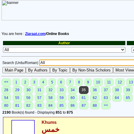
You are here :
Ziaraat.com
/Online Books
Author
Search (Urdu/Roman)
<<
1
2
3
4
5
6
7
8
9
10
11
12
13
28
29
30
31
32
33
34
35
36
37
38
39
54
55
56
57
58
59
60
61
62
63
64
65
>>
80
81
82
83
84
85
86
87
88
2190
Book(s) found - Displaying
851
to
875
Khums
خمس