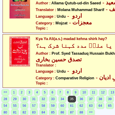
- د
Author :
Allama Qutub-ud-din Saeed
- 
Translator :
Molana Muhammad Sharif
- اردو
Language :
Urdu
- معجزات
Category :
Mojzat
Topic :
Kya Ya Ali(a.s.) madad kehna shirk hay?
 یا علیؑ مدد کہنا شرک ہے؟
Author :
Prof. Syed Tassaduq Hussain Bukh
تصدق حسین بخاری
Translator :
- اردو
Language :
Urdu
-  ادیان
Category :
Comparative Religion
Topic :
<<
1
2
3
4
5
6
7
8
9
10
11
12
13
28
29
30
31
32
33
34
35
36
37
38
39
54
55
56
57
58
59
60
61
62
63
64
65
>>
80
81
82
83
84
85
86
87
88