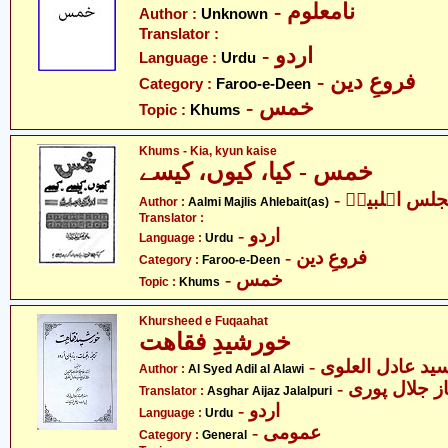
- نامعلوم
Author :
Unknown
Translator :
- اردو
Language :
Urdu
- فروعِ دین
Category :
Faroo-e-Deen
- خمس
Topic :
Khums
Khums - Kia, kyun kaise
خمس - کیا، کیوں، کیسے
- لس اہلبیتؑ
Author :
Aalmi Majlis Ahlebait(as)
Translator :
- اردو
Language :
Urdu
- فروعِ دین
Category :
Faroo-e-Deen
- خمس
Topic :
Khums
Khursheed e Fuqaahat
خورشیدِ فقاھت
- ید عادل العلوی
Author :
Al Syed Adil al Alawi
-  جلال پوری
Translator :
Asghar Aijaz Jalalpuri
- اردو
Language :
Urdu
- عمومی
Category :
General