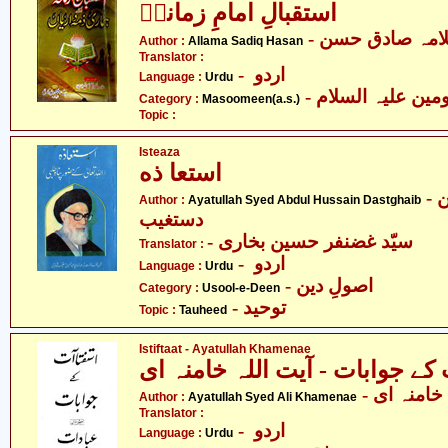
استقبالِ امامِ زمانہؑ
- امہ صادق حسن
Author :
Allama Sadiq Hasan
Translator :
- اردو
Language :
Urdu
Category :
Masoomeen(a.s.)
Topic :
Isteaza
استعا ذه
- آیت اللہ سیّد عبدالحسین
Author :
Ayatullah Syed Abdul Hussain Dastghaib
دستغیب
- سیّد غضنفر حسین بخاری
Translator :
- اردو
Language :
Urdu
- اصولِ دین
Category :
Usool-e-Deen
- توحید
Topic :
Tauheed
Istiftaat - Ayatullah Khamenae
کے جوابات - آیت اللہ خامنہ ای
- امنہ ای
Author :
Ayatullah Syed Ali Khamenae
Translator :
- اردو
Language :
Urdu