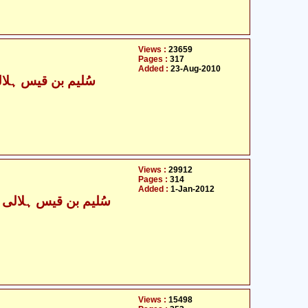
Views :
23659
Pages :
317
Added :
23-Aug-2010
سُلیم بن قیس ہلال
Views :
29912
Pages :
314
Added :
1-Jan-2012
Views :
15498