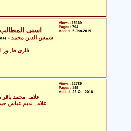
Views :
15169
Pages :
794
اسنی المطالب 
Added :
6-Jan-2019
- شمس الدین محمد
afae
قاری ظہور اح
Views :
22789
Pages :
145
Added :
23-Oct-2018
علامہ محمد باقر م