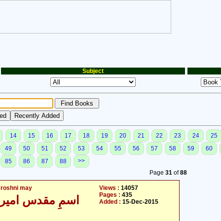
Subject
14
15
16
17
18
19
20
21
22
23
24
25
49
50
51
52
53
54
55
56
57
58
59
60
>>
85
86
87
88
Page
31
of
88
 roshni may
Views :
14057
Pages :
435
اسمِ مقدس امیر 
Added :
15-Dec-2015