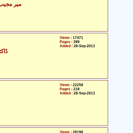
میر مجیب 
Views :
17471
Pages :
399
Added :
28-Sep-2013
ڈاکٹ
Views :
22258
Pages :
218
Added :
28-Sep-2013
Views :
28198