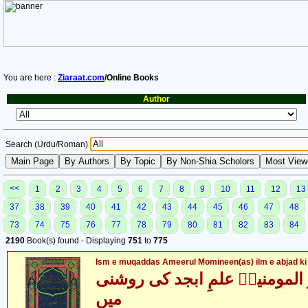
You are here :
Ziaraat.com
/Online Books
Author
Search (Urdu/Roman)
<<
1
2
3
4
5
6
7
8
9
10
11
12
13
37
38
39
40
41
42
43
44
45
46
47
48
73
74
75
76
77
78
79
80
81
82
83
84
2190
Book(s) found - Displaying
751
to
775
Ism e muqaddas Ameerul Momineen(as) ilm e abjad ki
المومنینؑ علمِ ابجد کی روشنی
میں