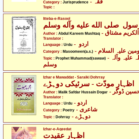
- فقہ
Category :
Jurisprudence
Topic :
Itteba-e-Rasool
رسول صلى الله عليه وآله وسلم
- لکریم مشتاق
Author :
Abdul Kareem Mushtaq
Translator :
- اردو
Language :
Urdu
Category :
Masoomeen(a.s.)
- حضرت محمد صلی اللہ علیہ وآلہ
Topic :
Prophet Muhammad(sawaw)
وسلم
Izhar e Mawaddat - Saraiki Dohrray
اظہارِ مودّت - سرئیکی دوہڑے
- ین ڈوگر
Author :
Malik Safdar Hussain Dogar
Translator :
- اردو
Language :
Urdu
- شاعری
Category :
Poetry
- دوہڑے
Topic :
Dohrray
Izhar-e-Aqeedat
اظہار عقیدت