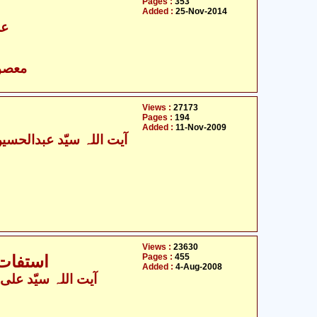
Pages :
353
Added :
25-Nov-2014
عل
- معصومین علیہ السلام
Views :
27173
Pages :
194
Added :
11-Nov-2009
Views :
23630
Pages :
455
استفات 
Added :
4-Aug-2008
آیت اللہ سیّد علی خ