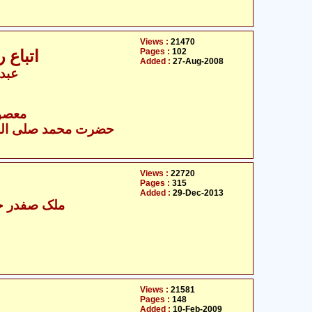
Views :
21470
Pages :
102
اتباع 
Added :
27-Aug-2008
عبدا
- معصومین علیہ السلام
Views :
22720
Pages :
315
Added :
29-Dec-2013
ملک صفدر حس
Views :
21581
Pages :
148
Added :
10-Feb-2009