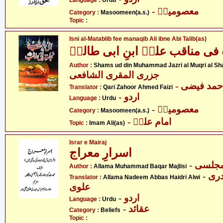
Language :
Urdu
- معصومینؑ
Category :
Masoomeen(a.s.)
Topic :
Isni al-Matablib fee manaqib Ali ibne Abi Talib(as)
فی مناقب علیؑ ابنِ ابی طالبؑ
Author :
Shams ud din Muhammad Jazri al Muqri al Sh
جزری المقری الشافعی
- مد فیضی
Translator :
Qari Zahoor Ahmed Faizi
- اردو
Language :
Urdu
- معصومینؑ
Category :
Masoomeen(a.s.)
- امام علیؑ
Topic :
Imam Ali(as)
Israr e Mairaj
اسرارِ معراج
- جلسی
Author :
Allama Muhammad Baqar Majlisi
- علامہ ندیم عباس حیدری
Translator :
Allama Nadeem Abbas Haidri Alwi
علوی
- اردو
Language :
Urdu
- عقائد
Category :
Beliefs
Topic :