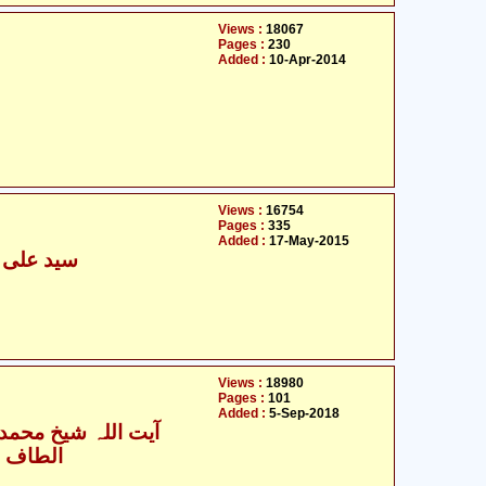
Views :
18067
Pages :
230
Added :
10-Apr-2014
Views :
16754
Pages :
335
Added :
17-May-2015
سید علی م
Views :
18980
Pages :
101
Added :
5-Sep-2018
آیت اللہ شیخ محمد س
الطاف ح