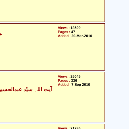
Views :
18509
Pages :
47
جاوید غامدی کے اصولوں پر تنقید
Added :
20-Mar-2010
Views :
25045
Pages :
336
Added :
7-Sep-2010
Views :
21786