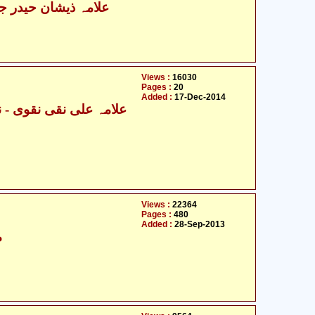
علامہ ذیشان حیدر جوا
Views :
16030
Pages :
20
Added :
17-Dec-2014
Views :
22364
Pages :
480
Added :
28-Sep-2013
م