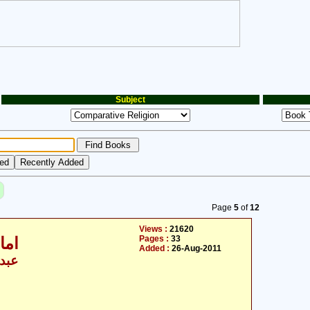
Subject
Page
5
of
12
Views :
21620
Pages :
33
امام علی علیہ السلام اور سیاست
Added :
26-Aug-2011
عبدا