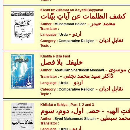
Kashf uz Zulamat an Aayatil Bayyanat
کشف الظلمات عن آیاتِ بیّنات
- محمد حیدر
Author :
Muhammad Haider
Translator :
- اردو
Language :
Urdu
- تقابلِ ادیان
Category :
Comparative Religion
Topic :
Khalifa e Bila Fasl
خلیفئہ بلا فصل
-  موسوی
Author :
Ayatullah Sharfuddin Moosavi
- ڈاکٹر سید محمد نجفی
Translator :
- اردو
Language :
Urdu
- تقابلِ ادیان
Category :
Comparative Religion
Topic :
Khilafat e Ilahiya - Part 1, 2 and 3
تِ الھیۃ - حصہ اول، دوم، سوم
- حمد سبطین
Author :
Syed Muhammad Sibtain
Translator :
- اردو
Language :
Urdu