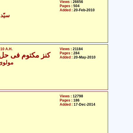
Views :
26656
Pages :
504
Added :
20-Feb-2010
سیّد 
10 A.H.
Views :
21184
Pages :
284
کنز مکتوم فی حل عقد ام کلثوم علیہ السلام 1310
Added :
20-May-2010
- مولوی سیّد علی اظہر
Views :
12798
Pages :
186
Added :
17-Dec-2014