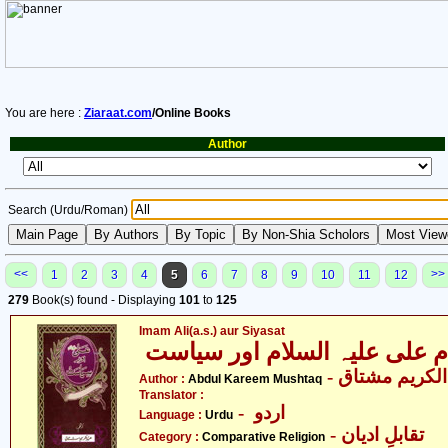
You are here :
Ziaraat.com
/Online Books
Author
Search (Urdu/Roman)
<<
>>
1
2
3
4
5
6
7
8
9
10
11
12
279
Book(s) found - Displaying
101
to
125
Imam Ali(a.s.) aur Siyasat
- لکریم مشتاق
Author :
Abdul Kareem Mushtaq
Translator :
- اردو
Language :
Urdu
- تقابلِ ادیان
Category :
Comparative Religion