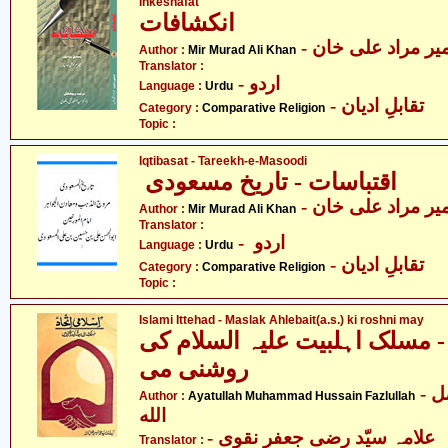
Inkeshafat
انکشافات
- یر مراد علی خان
Author :
Mir Murad Ali Khan
Translator :
- اردو
Language :
Urdu
- تقابلِ ادیان
Category :
Comparative Religion
Topic :
Iqtibasat - Tareekh-e-Masoodi
اقتباسات - تاریخ مسعودی
- یر مراد علی خان
Author :
Mir Murad Ali Khan
Translator :
- اردو
Language :
Urdu
- تقابلِ ادیان
Category :
Comparative Religion
Topic :
Islami Ittehad - Maslak Ahlebait(a.s.) ki roshni may
- مسلک اہلبیت علیہ السلام کی
روشنی می
- آیت اللہ محمّد حسین فضل
Author :
Ayatullah Muhammad Hussain Fazlullah
الله
- علامہ سیّد رضی جعفر نقوی
Translator :