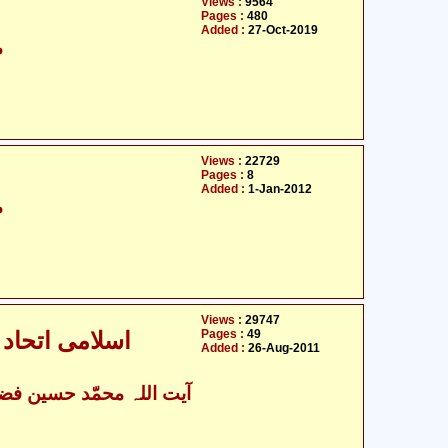
Views :
9564
Pages :
480
Added :
27-Oct-2019
م
Views :
22729
Pages :
8
Added :
1-Jan-2012
م
Views :
29747
Pages :
49
اسلامی اتحاد 
Added :
26-Aug-2011