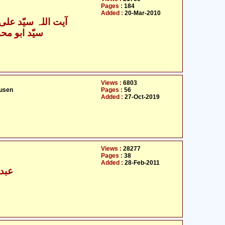
Pages :
184
Added :
20-Mar-2010
آیت اللہ سیّد علی 
سیّد ابو محمّ
Views :
6803
usen
Pages :
56
Added :
27-Oct-2019
Views :
28277
Pages :
38
Added :
28-Feb-2011
عبدا