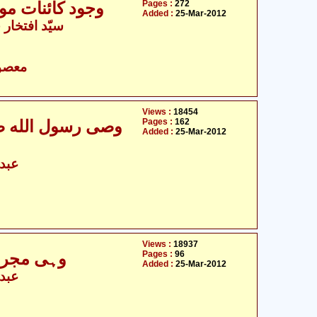
Pages :
272
وجود کائنات مول
Added :
25-Mar-2012
سیّد افتخار 
- معصومین علیہ السلام
Views :
18454
Pages :
162
وصی رسول الله صلی
Added :
25-Mar-2012
عبدا
Views :
18937
Pages :
96
وہی مجرم
Added :
25-Mar-2012
عبدا