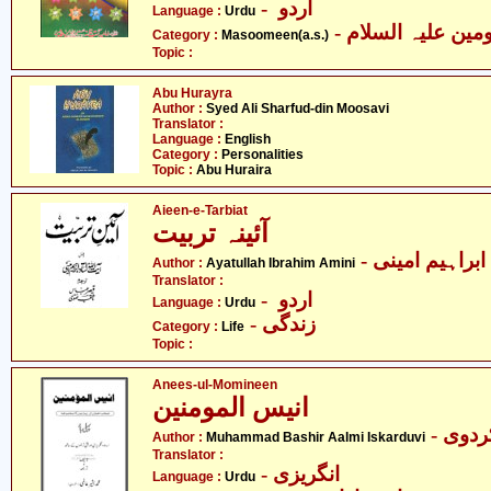
- اردو
Language :
Urdu
Category :
Masoomeen(a.s.)
Topic :
Abu Hurayra
Author :
Syed Ali Sharfud-din Moosavi
Translator :
Language :
English
Category :
Personalities
Topic :
Abu Huraira
Aieen-e-Tarbiat
آئینہ تربیت
- ابراہیم امینی
Author :
Ayatullah Ibrahim Amini
Translator :
- اردو
Language :
Urdu
- زندگی
Category :
Life
Topic :
Anees-ul-Momineen
انیس المومنین
Author :
Muhammad Bashir Aalmi Iskarduvi
Translator :
- انگریزی
Language :
Urdu