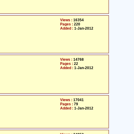
Views :
16354
Pages :
220
Added :
1-Jan-2012
Views :
14768
Pages :
22
Added :
1-Jan-2012
Views :
17041
Pages :
79
Added :
1-Jan-2012