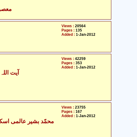
- معصومین علیہ السلام
Views :
20564
Pages :
135
Added :
1-Jan-2012
Views :
42259
Pages :
353
Added :
1-Jan-2012
آیت اللہ 
Views :
23755
Pages :
167
Added :
1-Jan-2012
- محمّد بشیر عالمی اسکردوی