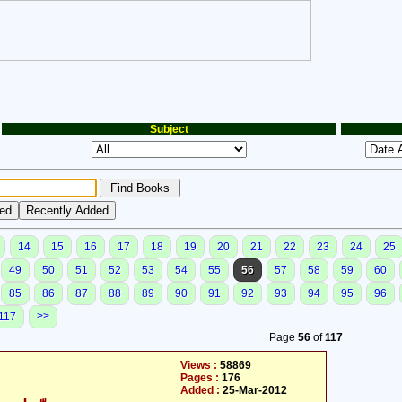
Subject
14
15
16
17
18
19
20
21
22
23
24
25
49
50
51
52
53
54
55
56
57
58
59
60
85
86
87
88
89
90
91
92
93
94
95
96
>>
117
Page
56
of
117
Views :
58869
Pages :
176
Added :
25-Mar-2012