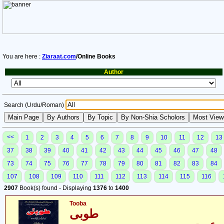
You are here :
Ziaraat.com
/Online Books
Author
Search (Urdu/Roman)
<<
1
2
3
4
5
6
7
8
9
10
11
12
13
37
38
39
40
41
42
43
44
45
46
47
48
73
74
75
76
77
78
79
80
81
82
83
84
107
108
109
110
111
112
113
114
115
116
2907
Book(s) found - Displaying
1376
to
1400
Tooba
طوبی