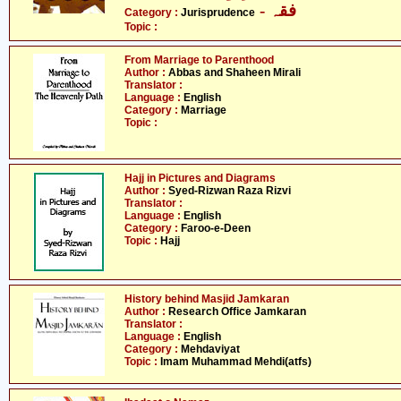
- فقہ
Category :
Jurisprudence
Topic :
From Marriage to Parenthood
Author :
Abbas and Shaheen Mirali
Translator :
Language :
English
Category :
Marriage
Topic :
Hajj in Pictures and Diagrams
Author :
Syed-Rizwan Raza Rizvi
Translator :
Language :
English
Category :
Faroo-e-Deen
Topic :
Hajj
History behind Masjid Jamkaran
Author :
Research Office Jamkaran
Translator :
Language :
English
Category :
Mehdaviyat
Topic :
Imam Muhammad Mehdi(atfs)