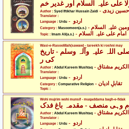
ا علی علیہ السلام اور غدیر خم
- حسین زیدی
Author :
Syed Iftikhar Hussain Zaidi
Translator :
- اردو
Language :
Urdu
Category :
Masoomeen(a.s.)
- امام علی علیہ السلام
Topic :
Imam Ali(a.s.)
Wasi-e-Rasoolillah(sawaw) - tareekh ki roshni may
 اللہ علیہ وآلہ وسلم - تاریخ
کی ر
- لکریم مشتاق
Author :
Abdul Kareem Mushtaq
Translator :
- اردو
Language :
Urdu
- تقابلِ ادیان
Category :
Comparative Religion
Topic :
Wohi mujrim wohi munsif - muqaddama bagh-e-fidak
 وہی منصف - مقدمہ باغ فدک
- لکریم مشتاق
Author :
Abdul Kareem Mushtaq
Translator :
- اردو
Language :
Urdu