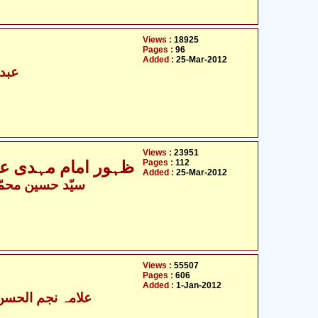
Views :
18925
Pages :
96
Added :
25-Mar-2012
عبدا
Views :
23951
Pages :
112
ظہور امام مہدی علی
Added :
25-Mar-2012
سیّد حسین محمّد
Views :
55507
Pages :
606
Added :
1-Jan-2012
علامہ نجم الحسن 