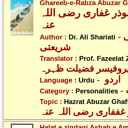
Ghareeb-e-Rabza Abuzar Gha
وذر غفاری رضی اللہ
عنہ
- ڈاکٹر علی
Author :
Dr. Ali Shariati
شریعتی
Translator :
Prof. Fazeelat 
روفیسر فضیلت ظہرہ
- اردو
Language :
Urdu
Category :
Personalities
Topic :
Hazrat Abuzar Ghaffa
غففاری رضی اللہ عنہ
Halat e zindagi Ashab e A