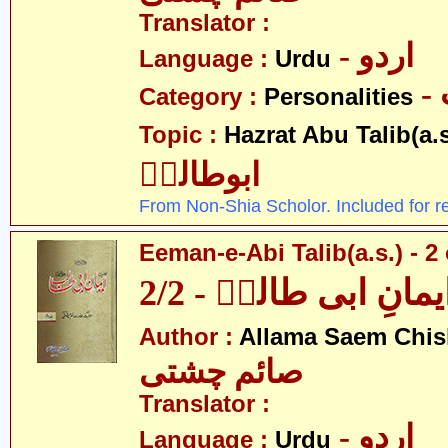
Translator :
- اردو
Language :
Urdu
Category :
Personalities
Topic :
Hazrat Abu Talib(a.s
ابوطالبؑ
From Non-Shia Scholor. Included for r
Eeman-e-Abi Talib(a.s.) - 2 
یمانِ ابی طالبؑ - 2/2
Author :
Allama Saem Chis
صائم چشتی
Translator :
- اردو
Language :
Urdu