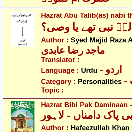
Hazrat Abu Talib(as) nabi 
ؑ نبی تھے یا وصی؟
Author :
Syed Majid Raza A
ماجد رضا عابدی
Translator :
- اردو
Language :
Urdu
Category :
Personalities
Topic :
Hazrat Bibi Pak Daminaan 
Author :
Hafeezullah Khan