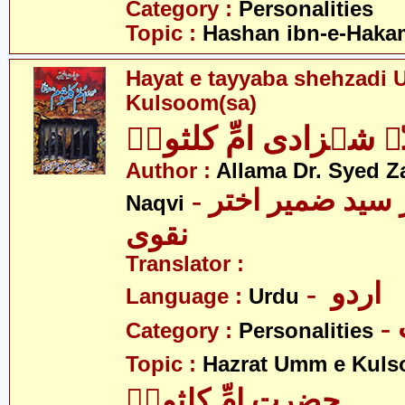
Category :
Personalities
Topic :
Hashan ibn-e-Haka
Hayat e tayyaba shehzadi
Kulsoom(sa)
ہ شہزادی امِّ کلثومؑ
Author :
Allama Dr. Syed Z
- علامہ ڈاکٹر سید ضمیر اختر
Naqvi
نقوی
Translator :
- اردو
Language :
Urdu
Category :
Personalities
Topic :
Hazrat Umm e Kuls
حضرت امِّ کلثومؑ