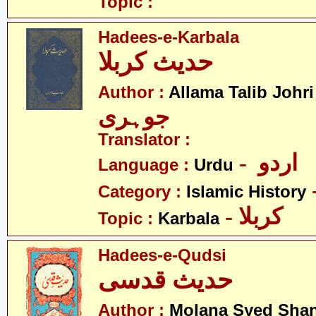
Topic :
Hadees-e-Karbala
حدیث کربلا
-
Author :
Allama Talib Johri
جوہری
Translator :
- اردو
Language :
Urdu
Category :
Islamic History
- کربلا
Topic :
Karbala
Hadees-e-Qudsi
حدیث قدسی
Author :
Molana Syed Sha