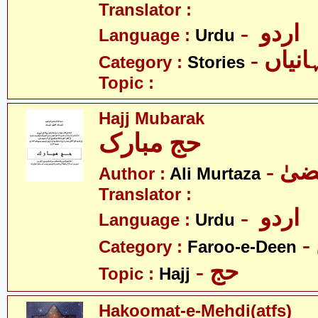
Translator :
- اردو
Language :
Urdu
- نیاں
Category :
Stories
Topic :
Hajj Mubarak
حج مبارک
Author :
Ali Murtaza
Translator :
- اردو
Language :
Urdu
Category :
Faroo-e-Deen
- حج
Topic :
Hajj
Hakoomat-e-Mehdi(atfs)