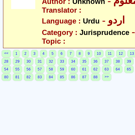
- علوم
Author :
Unknown
Translator :
- اردو
Language :
Urdu
Category :
Jurisprudence
Topic :
<<
1
2
3
4
5
6
7
8
9
10
11
12
13
28
29
30
31
32
33
34
35
36
37
38
39
54
55
56
57
58
59
60
61
62
63
64
65
>>
80
81
82
83
84
85
86
87
88