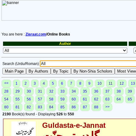
You are here :
Ziaraat.com
/Online Books
Author
Search (Urdu/Roman)
<<
1
2
3
4
5
6
7
8
9
10
11
12
13
28
29
30
31
32
33
34
35
36
37
38
39
54
55
56
57
58
59
60
61
62
63
64
65
>>
80
81
82
83
84
85
86
87
88
2190
Book(s) found - Displaying
526
to
550
Guldasta-e-Jannat