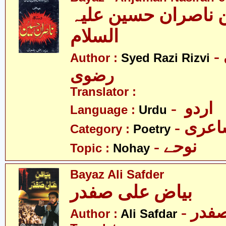
ن ناصران حسین علیہ
السلام
- سیّد رضی
Author :
Syed Razi Rizvi
رضوی
Translator :
- اردو
Language :
Urdu
- عری
Category :
Poetry
- نوحے
Topic :
Nohay
Bayaz Ali Safder
بیاض علی صفدر
Author :
Ali Safdar