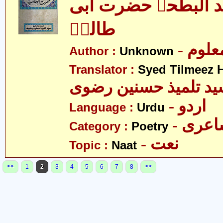
ید البطحہ حضرت ابی
طالبؑ
- علوم
Author :
Unknown
Translator :
Syed Tilmeez H
د تلمیذ حسنین رضوی
- اردو
Language :
Urdu
- عری
Category :
Poetry
- نعت
Topic :
Naat
<<
>>
1
2
3
4
5
6
7
8