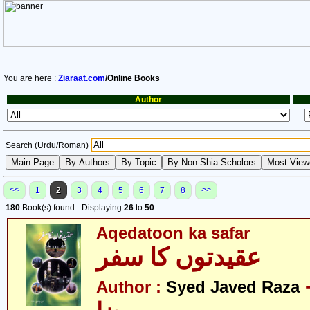
You are here :
Ziaraat.com
/Online Books
Author
Search (Urdu/Roman)
<<
>>
1
2
3
4
5
6
7
8
180
Book(s) found - Displaying
26
to
50
Aqedatoon ka safar
عقیدتوں کا سفر
- اوید
Author :
Syed Javed Raza