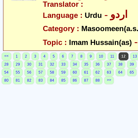
Translator :
- اردو
Language :
Urdu
Category :
Masoomeen(a.s.
Topic :
Imam Hussain(as)
<<
1
2
3
4
5
6
7
8
9
10
11
12
13
28
29
30
31
32
33
34
35
36
37
38
39
54
55
56
57
58
59
60
61
62
63
64
65
>>
80
81
82
83
84
85
86
87
88