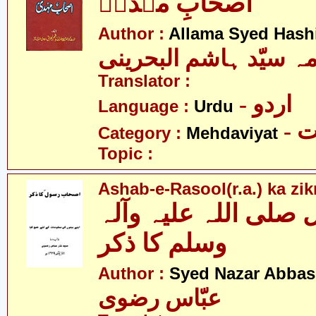
اصحابِ مہدیؑ
Author :
Allama Syed Hash
مہ سیّد ہاشم البحرینی
Translator :
- اردو
Language :
Urdu
-
Category :
Mehdaviyat
Topic :
Ashab-e-Rasool(r.a.) ka zik
لی اللہ علیہ وآلہ
وسلم کا ذکر
Author :
Syed Nazar Abbas
عبّاس رضوی