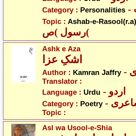
Category :
Personalities
Topic :
Ashab-e-Rasool(r.a
رسول )ص(
Ashk e Aza
اشکِ عزا
-
Author :
Kamran Jaffry
Translator :
- اردو
Language :
Urdu
- عری
Category :
Poetry
Topic :
Asl wa Usool-e-Shia