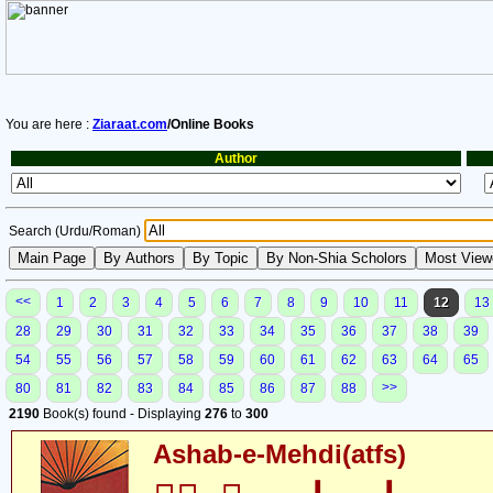
You are here :
Ziaraat.com
/Online Books
Author
Search (Urdu/Roman)
<<
1
2
3
4
5
6
7
8
9
10
11
12
13
28
29
30
31
32
33
34
35
36
37
38
39
54
55
56
57
58
59
60
61
62
63
64
65
>>
80
81
82
83
84
85
86
87
88
2190
Book(s) found - Displaying
276
to
300
Ashab-e-Mehdi(atfs)