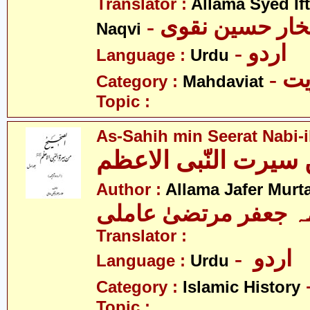
Translator :
Allama Syed If
- خار حسین نقوی
Naqvi
- اردو
Language :
Urdu
- 
Category :
Mahdaviat
Topic :
As-Sahih min Seerat Nabi-
سیرت النّبی الاعظم
Author :
Allama Jafer Murt
Translator :
- اردو
Language :
Urdu
Category :
Islamic History
Topic :