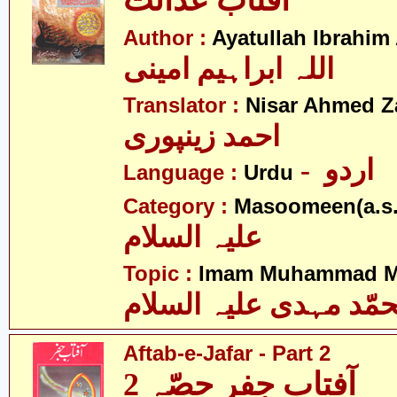
آفتاب عدالت
Author :
Ayatullah Ibrahim
اللہ ابراہیم امینی
Translator :
Nisar Ahmed Z
احمد زینپوری
- اردو
Language :
Urdu
Category :
Masoomeen(a.s.
علیہ السلام
Topic :
Imam Muhammad Me
مّد مہدی علیہ السلام
Aftab-e-Jafar - Part 2
آفتاب جفر حصّہ 2