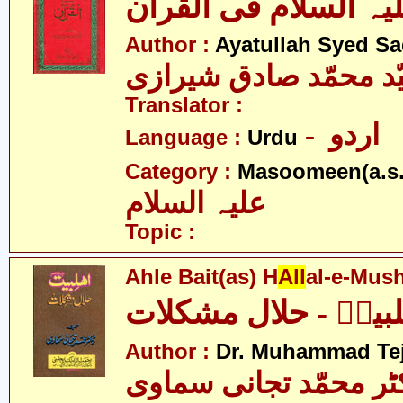
Author :
Ayatullah Syed Sa
یّد محمّد صادق شیرازی
Translator :
- اردو
Language :
Urdu
Category :
Masoomeen(a.s.
علیہ السلام
Topic :
Ahle Bait(as) H
All
al-e-Mush
لبیتؑ - حلال مشکلات
Author :
Dr. Muhammad Te
ٹر محمّد تجانی سماوی