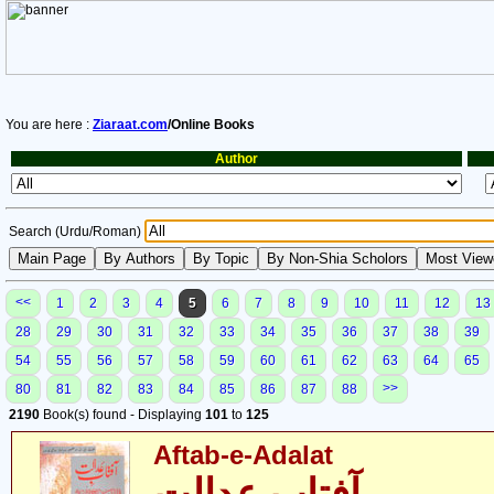
You are here :
Ziaraat.com
/Online Books
Author
Search (Urdu/Roman)
<<
1
2
3
4
5
6
7
8
9
10
11
12
13
28
29
30
31
32
33
34
35
36
37
38
39
54
55
56
57
58
59
60
61
62
63
64
65
>>
80
81
82
83
84
85
86
87
88
2190
Book(s) found - Displaying
101
to
125
Aftab-e-Adalat