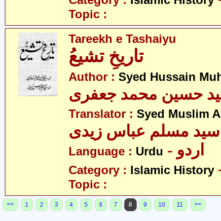
Category :
Islamic History
Topic :
Tareekh e Tashaiyu
تاریخِ تشیعُ
Author :
Syed Hussain Mu
د حسین محمد جعفری
Translator :
Syed Muslim A
سید مسلم عباس زیدی
- اردو
Language :
Urdu
Category :
Islamic History
Topic :
<<
>>
1
2
3
4
5
6
7
8
9
10
11