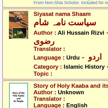
From Non-Shia Scholor. Included for r
Siyasat nama Shaam
سیاست نامہ شام
- سین
Author :
Ali Hussain Rizvi
رضوی
Translator :
- اردو
Language :
Urdu
Category :
Islamic History
Topic :
Story of Holy Kaaba and it
Author :
Unknown
Translator :
Language :
English