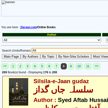
You are here :
Ziaraat.com
/Online Books
Author
Search (Urdu/Roman)
<<
>>
1
2
3
4
5
6
7
8
9
10
11
269
Book(s) found - Displaying
176
to
200
Silsila-e-Jaan gudaz
سلسلہ جاں گداز
Author :
Syed Aftab Hussa