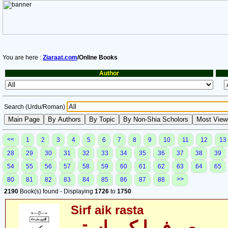
You are here :
Ziaraat.com
/Online Books
Author
Search (Urdu/Roman)
<<
1
2
3
4
5
6
7
8
9
10
11
12
13
28
29
30
31
32
33
34
35
36
37
38
39
54
55
56
57
58
59
60
61
62
63
64
65
>>
80
81
82
83
84
85
86
87
88
2190
Book(s) found - Displaying
1726
to
1750
Sirf aik rasta