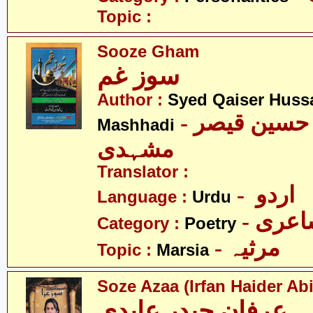
Topic :
Sooze Gham
سوز غم
Author :
Syed Qaiser Huss
- سیّد قیصر حسین قیصر
Mashhadi
مشہدی
Translator :
- اردو
Language :
Urdu
- عری
Category :
Poetry
- مرثیہ
Topic :
Marsia
Soze Azaa (Irfan Haider Abi
۔ عرفان حیدر عابدی