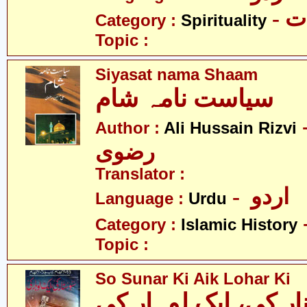
- 
Category :
Spirituality
Topic :
Siyasat nama Shaam
سیاست نامہ شام
- سین
Author :
Ali Hussain Rizvi
رضوی
Translator :
- اردو
Language :
Urdu
Category :
Islamic History
Topic :
So Sunar Ki Aik Lohar Ki