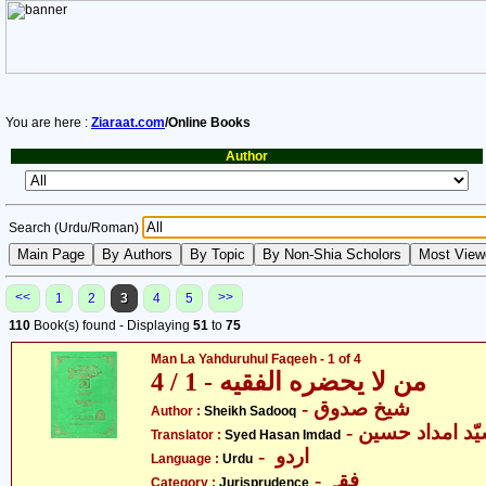
You are here :
Ziaraat.com
/Online Books
Author
Search (Urdu/Roman)
<<
>>
1
2
3
4
5
110
Book(s) found - Displaying
51
to
75
Man La Yahduruhul Faqeeh - 1 of 4
من لا يحضره الفقيه - 1 / 4
- شیخ صدوق
Author :
Sheikh Sadooq
- ّد امداد حسین
Translator :
Syed Hasan Imdad
- اردو
Language :
Urdu
- فقہ
Category :
Jurisprudence