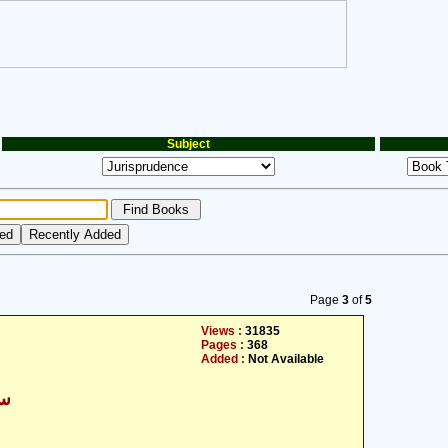
Subject
Page
3
of
5
Views :
31835
Pages :
368
Added :
Not Available
سی